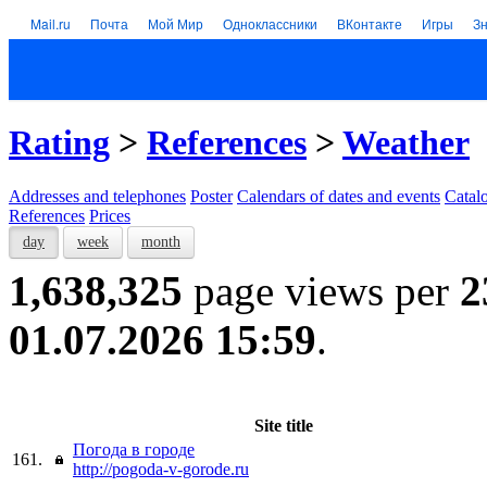
Mail.ru
Почта
Мой Мир
Одноклассники
ВКонтакте
Игры
З
Rating
>
References
>
Weather
Addresses and telephones
Poster
Calendars of dates and events
Catal
References
Prices
day
week
month
1,638,325
page views per
2
01.07.2026 15:59
.
Site title
Погода в городе
161.
http://pogoda-v-gorode.ru