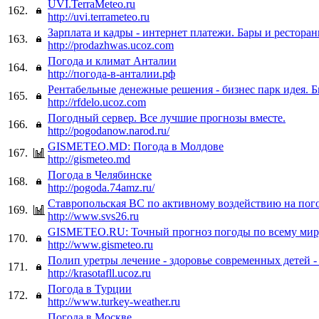
UVI.TerraMeteo.ru
162.
http://uvi.terrameteo.ru
Зарплата и кадры - интернет платежи. Бары и ресторан
163.
http://prodazhwas.ucoz.com
Погода и климат Анталии
164.
http://погода-в-анталии.рф
Рентабельные денежные решения - бизнес парк идея. Б
165.
http://rfdelo.ucoz.com
Погодный сервер. Все лучшие прогнозы вместе.
166.
http://pogodanow.narod.ru/
GISMETEO.MD: Погода в Молдове
167.
http://gismeteo.md
Погода в Челябинске
168.
http://pogoda.74amz.ru/
Ставропольская ВС по активному воздействию на пог
169.
http://www.svs26.ru
GISMETEO.RU: Точный прогноз погоды по всему мир
170.
http://www.gismeteo.ru
Полип уретры лечение - здоровье современных детей -
171.
http://krasotafll.ucoz.ru
Погода в Турции
172.
http://www.turkey-weather.ru
Погода в Москве