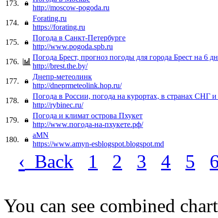
173.
http://moscow-pogoda.ru
Forating.ru
174.
https://forating.ru
Погода в Санкт-Петербурге
175.
http://www.pogoda.spb.ru
Погода Брест, прогноз погоды для города Брест на 6 дн
176.
http://brest.the.by/
Днепр-метеолинк
177.
http://dneprmeteolink.hop.ru/
Погода в России, погода на курортах, в странах СНГ и
178.
http://rybinec.ru/
Погода и климат острова Пхукет
179.
http://www.погода-на-пхукете.рф/
aMN
180.
https://www.amyn-esblogspot.blogspot.md
‹
Back
1
2
3
4
5
You can see combined chart