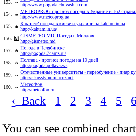
153.
http://www.pogoda.chuvashia.com
METEOPROG прогноз погоды в Украине и 162 страна
154.
http://www.meteoprog.ua
Как там? погода в киеве и украине на kaktam.in.ua
155.
http://kaktam.in.ua/
GISMETEO.MD: Погода в Молдове
156.
http://gismeteo.md
Погода в Челябинске
157.
http://pogoda.74amz.ru/
Полтава - прогноз погоды на 10 дней
158.
http://pogoda.poltava.ws
Отечественные университеты - переобучение - пиар ку
159.
http://iskusstvmum.ucoz.net
МетеоФон
160.
http://meteofon.ru
‹
Back
1
2
3
4
5
You can see combined chart