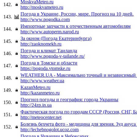
MoskvaMeteo.ru
142.
http://moskvameteo.ru
Погода в Украине, России, мире. Прогноз на 10 дней.
143.
http://www.pogodka.com
Импортные запчасти к отечественным автомобилям
144.
http://www.autoperm.narod.ru
За окном (Погода Екатеринбурга)
145.
http://zaoknomekb.ru
Погода и климат Таиланда
146.
http://www.pogoda-v-tailande.ru/
Погода в Томске и области
147.
https://pogoda.vtomske.ru
WEATHER.UA - Максимально точный и независимый 
148.
http://www.weather.ua
KazanMeteo.ru
149.
http://kazanmeteo.ru
Прогноз погоды и география: города Украины
150.
http://24zp.in.ua
Фактическая погода по городам СССР (Россия, СНГ, Б
151.
http://meteocenter.net
Болезнь бехчета фото - медицина для зрения. Зуд ануса
152.
http://lechebnogolot.ucoz.com
Погода в Чувашии в Чебоксарах