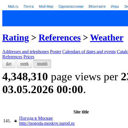
Mail.ru
Почта
Мой Мир
Одноклассники
ВКонтакте
Игры
З
Rating
>
References
>
Weather
Addresses and telephones
Poster
Calendars of dates and events
Catal
References
Prices
day
week
month
4,348,310
page views per
2
03.05.2026 00:00
.
Site title
Погода в Москве
141.
http://pogoda-moskve.narod.ru