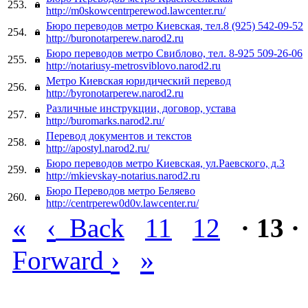
253.
http://m0skowcentrperewod.lawcenter.ru/
Бюро переводов метро Киевская, тел.8 (925) 542-09-52
254.
http://buronotarperew.narod2.ru
Бюро переводов метро Свиблово, тел. 8-925 509-26-06
255.
http://notariusy-metrosviblovo.narod2.ru
Метро Киевская юридический перевод
256.
http://byronotarperew.narod2.ru
Различные инструкции, договор, устава
257.
http://buromarks.narod2.ru/
Перевод документов и текстов
258.
http://apostyl.narod2.ru/
Бюро переводов метро Киевская, ул.Раевского, д.3
259.
http://mkievskay-notarius.narod2.ru
Бюро Переводов метро Беляево
260.
http://centrperew0d0v.lawcenter.ru/
«
‹
Back
11
12
· 13 ·
›
»
Forward