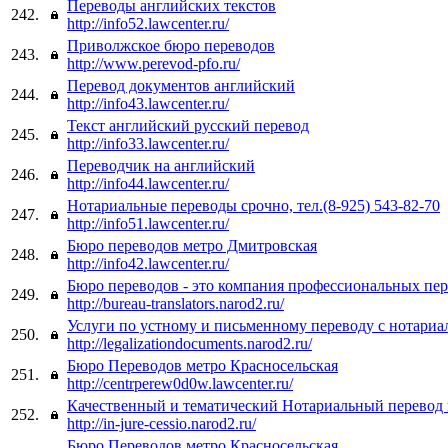
Переводы английских текстов
242.
http://info52.lawcenter.ru/
Приволжское бюро переводов
243.
http://www.perevod-pfo.ru/
Перевод документов английский
244.
http://info43.lawcenter.ru/
Текст английский русский перевод
245.
http://info33.lawcenter.ru/
Переводчик на английский
246.
http://info44.lawcenter.ru/
Нотариальные переводы срочно, тел.(8-925) 543-82-70
247.
http://info51.lawcenter.ru/
Бюро переводов метро Дмитровская
248.
http://info42.lawcenter.ru/
Бюро переводов - это компания профессиональных пер
249.
http://bureau-translators.narod2.ru/
Услуги по устному и письменному переводу с нотариа
250.
http://legalizationdocuments.narod2.ru/
Бюро Переводов метро Красносельская
251.
http://centrperew0d0w.lawcenter.ru/
Качественный и тематический Нотариальный перевод 
252.
http://in-jure-cessio.narod2.ru/
Бюро Переводов метро Красносельская