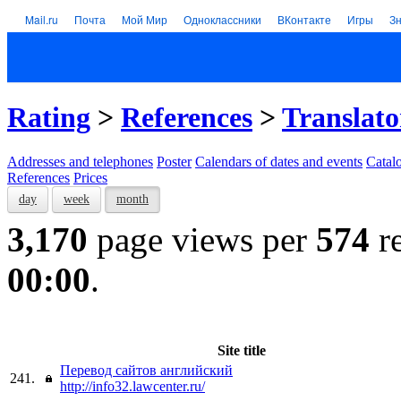
Mail.ru
Почта
Мой Мир
Одноклассники
ВКонтакте
Игры
З
Rating
>
References
>
Translato
Addresses and telephones
Poster
Calendars of dates and events
Catal
References
Prices
day
week
month
3,170
page views per
574
re
00:00
.
Site title
Перевод сайтов английский
241.
http://info32.lawcenter.ru/