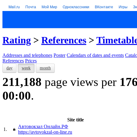
Mail.ru
Почта
Мой Мир
Одноклассники
ВКонтакте
Игры
З
Rating
>
References
>
Timetable
Addresses and telephones
Poster
Calendars of dates and events
Catal
References
Prices
day
week
month
211,188
page views per
17
00:00
.
Site title
Автовокзал Онлайн.РФ
1.
https://avtovokzal-on-line.ru