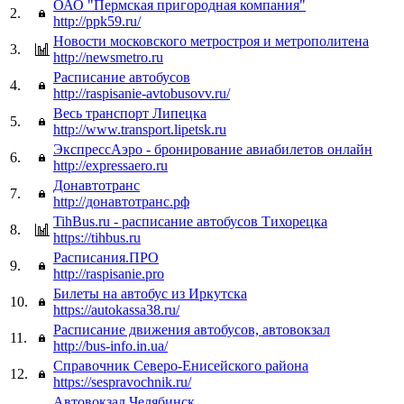
ОАО "Пермская пригородная компания"
2.
http://ppk59.ru/
Новости московского метростроя и метрополитена
3.
http://newsmetro.ru
Расписание автобусов
4.
http://raspisanie-avtobusovv.ru/
Весь транспорт Липецка
5.
http://www.transport.lipetsk.ru
ЭкспрессАэро - бронирование авиабилетов онлайн
6.
http://expressaero.ru
Донавтотранс
7.
http://донавтотранс.рф
TihBus.ru - расписание автобусов Тихорецка
8.
https://tihbus.ru
Расписания.ПРО
9.
http://raspisanie.pro
Билеты на автобус из Иркутска
10.
https://autokassa38.ru/
Расписание движения автобусов, автовокзал
11.
http://bus-info.in.ua/
Справочник Северо-Енисейского района
12.
https://sespravochnik.ru/
Автовокзал Челябинск