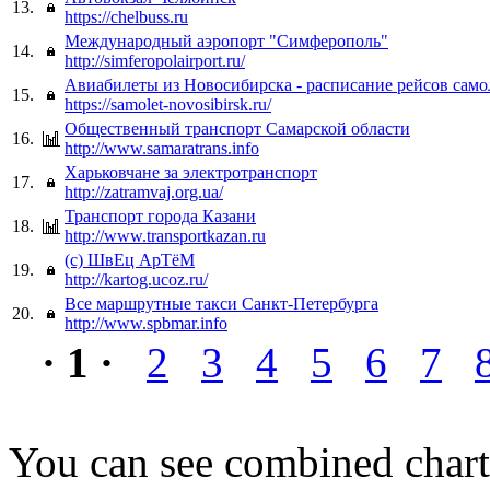
13.
https://chelbuss.ru
Международный аэропорт "Симферополь"
14.
http://simferopolairport.ru/
Авиабилеты из Новосибирска - расписание рейсов само
15.
https://samolet-novosibirsk.ru/
Общественный транспорт Самарской области
16.
http://www.samaratrans.info
Харьковчане за электротранспорт
17.
http://zatramvaj.org.ua/
Транспорт города Казани
18.
http://www.transportkazan.ru
(с) ШвЕц АрTёМ
19.
http://kartog.ucoz.ru/
Все маршрутные такси Санкт-Петербурга
20.
http://www.spbmar.info
· 1 ·
2
3
4
5
6
7
You can see combined chart