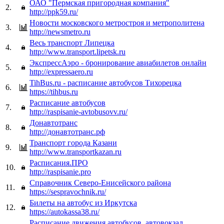
ОАО "Пермская пригородная компания"
2.
http://ppk59.ru/
Новости московского метростроя и метрополитена
3.
http://newsmetro.ru
Весь транспорт Липецка
4.
http://www.transport.lipetsk.ru
ЭкспрессАэро - бронирование авиабилетов онлайн
5.
http://expressaero.ru
TihBus.ru - расписание автобусов Тихорецка
6.
https://tihbus.ru
Расписание автобусов
7.
http://raspisanie-avtobusovv.ru/
Донавтотранс
8.
http://донавтотранс.рф
Транспорт города Казани
9.
http://www.transportkazan.ru
Расписания.ПРО
10.
http://raspisanie.pro
Справочник Северо-Енисейского района
11.
https://sespravochnik.ru/
Билеты на автобус из Иркутска
12.
https://autokassa38.ru/
Расписание движения автобусов, автовокзал