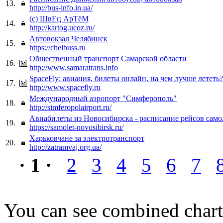
13.
http://bus-info.in.ua/
(с) ШвЕц АрTёМ
14.
http://kartog.ucoz.ru/
Автовокзал Челябинск
15.
https://chelbuss.ru
Общественный транспорт Самарской области
16.
http://www.samaratrans.info
SpaceFly: авиация, билеты онлайн, на чем лучше лететь?
17.
http://www.spacefly.ru
Международный аэропорт "Симферополь"
18.
http://simferopolairport.ru/
Авиабилеты из Новосибирска - расписание рейсов само
19.
https://samolet-novosibirsk.ru/
Харьковчане за электротранспорт
20.
http://zatramvaj.org.ua/
· 1 ·
2
3
4
5
6
7
You can see combined chart