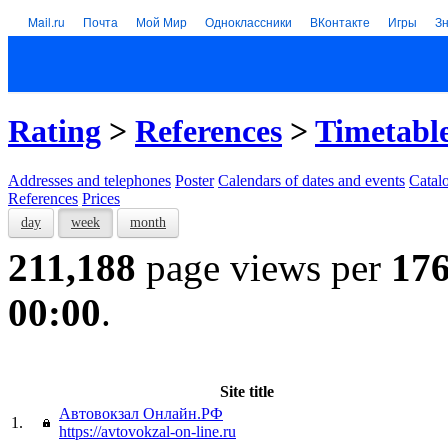
Mail.ru
Почта
Мой Мир
Одноклассники
ВКонтакте
Игры
З
Rating
>
References
>
Timetable
Addresses and telephones
Poster
Calendars of dates and events
Catal
References
Prices
day
week
month
211,188
page views per
17
00:00
.
Site title
Автовокзал Онлайн.РФ
1.
https://avtovokzal-on-line.ru