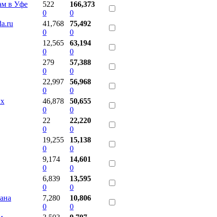
ам в Уфе
522
166,373
0
0
a.ru
41,768
75,492
0
0
12,565
63,194
0
0
279
57,388
0
0
22,997
56,968
0
0
ых
46,878
50,655
0
0
22
22,220
0
0
19,255
15,138
0
0
9,174
14,601
0
0
6,839
13,595
0
0
тана
7,280
10,806
0
0