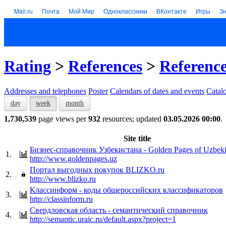
Mail.ru
Почта
Мой Мир
Одноклассники
ВКонтакте
Игры
З
Rating
>
References
>
Referenc
Addresses and telephones
Poster
Calendars of dates and events
Catal
day
week
month
1,730,539
page views per
932
resources; updated
03.05.2026 00:00
.
Site title
Бизнес-справочник Узбекистана - Golden Pages of Uzbeki
1.
http://www.goldenpages.uz
Портал выгодных покупок BLIZKO.ru
2.
http://www.blizko.ru
Классинформ - коды общероссийских классификаторов
3.
http://classinform.ru
Свердловская область - семантический справочник
4.
http://semantic.uraic.ru/default.aspx?project=1