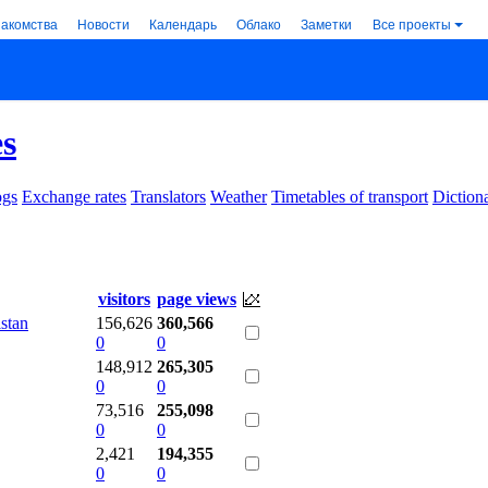
накомства
Новости
Календарь
Облако
Заметки
Все проекты
es
ogs
Exchange rates
Translators
Weather
Timetables of transport
Dictiona
visitors
page views
stan
156,626
360,566
0
0
148,912
265,305
0
0
73,516
255,098
0
0
2,421
194,355
0
0