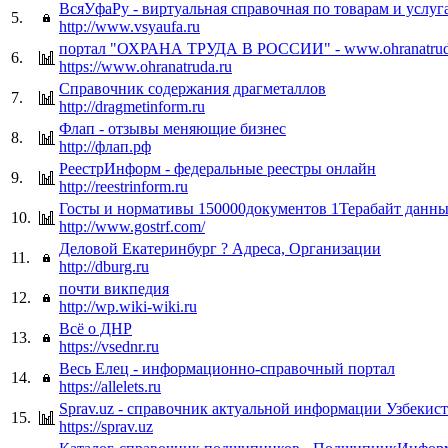
ВсяУфаРу - виртуальная справочная по товарам и услуг
5.
http://www.vsyaufa.ru
портал "ОХРАНА ТРУДА В РОССИИ" - www.ohranatrud
6.
https://www.ohranatruda.ru
Справочник содержания драгметаллов
7.
http://dragmetinform.ru
Флап - отзывы меняющие бизнес
8.
http://флап.рф
РеестрИнформ - федеральные реестры онлайн
9.
http://reestrinform.ru
Госты и нормативы 150000документов 1Терабайт данн
10.
http://www.gostrf.com/
Деловой Екатеринбург ? Адреса, Организации
11.
http://dburg.ru
почти викпедия
12.
http://wp.wiki-wiki.ru
Всё о ДНР
13.
https://vsednr.ru
Весь Елец - информационно-справочный портал
14.
https://allelets.ru
Sprav.uz - cправочник актуальной информации Узбекис
15.
https://sprav.uz