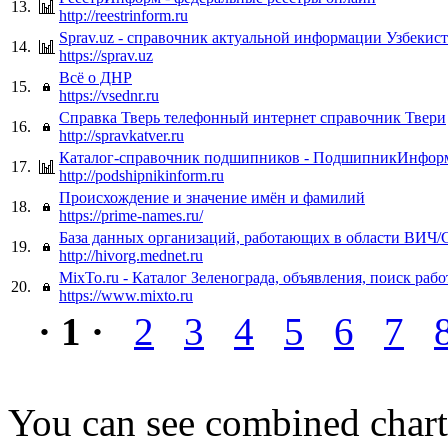
13.
http://reestrinform.ru
Sprav.uz - cправочник актуальной информации Узбекис
14.
https://sprav.uz
Всё о ДНР
15.
https://vsednr.ru
Справка Тверь телефонный интернет справочник Твери
16.
http://spravkatver.ru
Каталог-справочник подшипников - ПодшипникИнфор
17.
http://podshipnikinform.ru
Происхождение и значение имён и фамилий
18.
https://prime-names.ru/
База данных организаций, работающих в области ВИЧ
19.
http://hivorg.mednet.ru
MixTo.ru - Каталог Зеленограда, объявления, поиск раб
20.
https://www.mixto.ru
· 1 ·
2
3
4
5
6
7
You can see combined chart