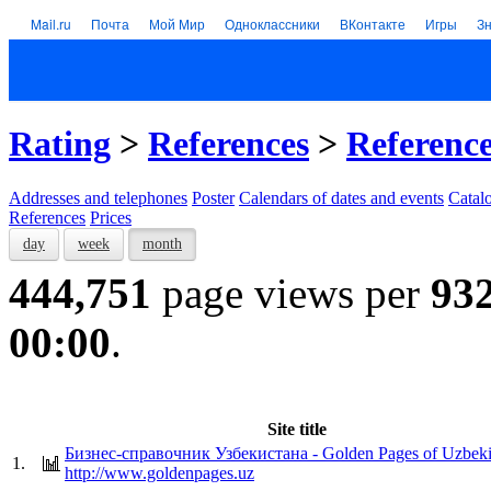
Mail.ru
Почта
Мой Мир
Одноклассники
ВКонтакте
Игры
З
Rating
>
References
>
Referenc
Addresses and telephones
Poster
Calendars of dates and events
Catal
References
Prices
day
week
month
444,751
page views per
93
00:00
.
Site title
Бизнес-справочник Узбекистана - Golden Pages of Uzbeki
1.
http://www.goldenpages.uz