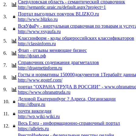
Свердловская область - семантический справочник
2.
http://semantic.uraic.ru/default.aspx?project=1
Портал выгодных покупок BLIZKO.ru
3.
http://www.blizko.ru
ВсяУфаРу - виртуальная справочная по товарам и услуг
4.
http://www.vsyaufa.ru
Классинформ - коды общероссийских классификаторов
5.
http://classinform.ru
Флап - отзывы меняющие бизнес
6.
http://флап.рф
Справочник содержания драгметаллов
7.
http://dragmetinform.ru
Госты и нормативы 150000документов 1Терабайт данн
8.
http://www.gostrf.com/
портал "ОХРАНА ТРУДА В РОССИИ" - www.ohranatrud
9.
https://www.ohranatruda.ru
Деловой Екатеринбург ? Адреса, Организации
10.
http://dburg.ru
почти викпедия
11.
http://wp.wiki-wiki.ru
Весь Елец - информационно-справочный портал
12.
https://allelets.ru
РеестрИнформ - федеральные реестры онлайн