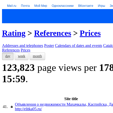
Mail.ru
Почта
Мой Мир
Одноклассники
ВКонтакте
Игры
З
Rating
>
References
>
Prices
Addresses and telephones
Poster
Calendars of dates and events
Catal
References
Prices
day
week
month
123,823
page views per
17
15:59
.
Site title
Объявления о недвижимости Махачкалы, Каспийска, Да
41.
http://elitka05.ru/