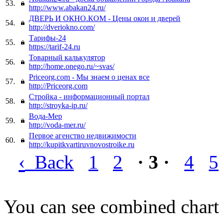
53.
http://www.abakan24.ru/
ДВЕРЬ И ОКНО.КОМ - Цены окон и дверей
54.
http://dveriokno.com/
Тарифы-24
55.
https://tarif-24.ru
Товарный калькулятор
56.
http://home.onego.ru/~svas/
Priceorg.com - Мы знаем о ценах все
57.
http://Priceorg.com
Стройка - информационный портал
58.
http://stroyka-ip.ru/
Вода-Мер
59.
http://voda-mer.ru/
Первое агенство недвижимости
60.
http://kupitkvartiruvnovostroike.ru
‹
Back
1
2
· 3 ·
4
5
You can see combined chart