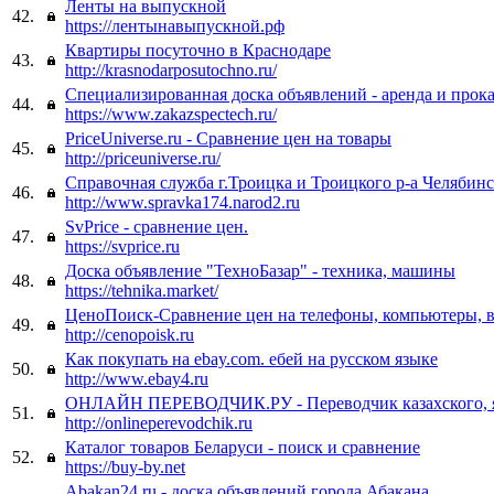
Ленты на выпускной
42.
https://лентынавыпускной.рф
Квартиры посуточно в Краснодаре
43.
http://krasnodarposutochno.ru/
Специализированная доска объявлений - аренда и прока
44.
https://www.zakazspectech.ru/
PriceUniverse.ru - Сравнение цен на товары
45.
http://priceuniverse.ru/
Справочная служба г.Троицка и Троицкого р-а Челябинс
46.
http://www.spravka174.narod2.ru
SvPrice - сравнение цен.
47.
https://svprice.ru
Доска объявление "ТехноБазар" - техника, машины
48.
https://tehnika.market/
ЦеноПоиск-Сравнение цен на телефоны, компьютеры, в
49.
http://cenopoisk.ru
Как покупать на ebay.com. ебей на русском языке
50.
http://www.ebay4.ru
ОНЛАЙН ПЕРЕВОДЧИК.РУ - Переводчик казахского, я
51.
http://onlineperevodchik.ru
Каталог товаров Беларуси - поиск и сравнение
52.
https://buy-by.net
Abakan24.ru - доска объявлений города Абакана