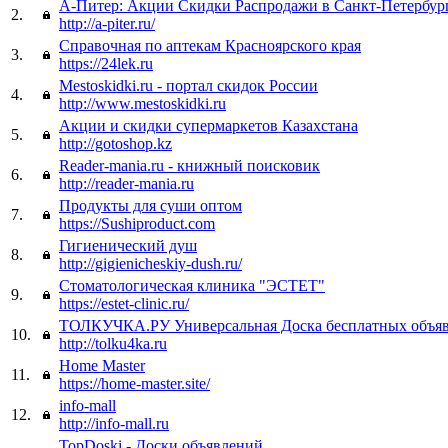
А-Питер: Акции Скидки Распродажи в Санкт-Петербур
2.
http://a-piter.ru/
Справочная по аптекам Красноярского края
3.
https://24lek.ru
Mestoskidki.ru - портал скидок России
4.
http://www.mestoskidki.ru
Акции и скидки супермаркетов Казахстана
5.
http://gotoshop.kz
Reader-mania.ru - книжный поисковик
6.
http://reader-mania.ru
Продукты для суши оптом
7.
https://Sushiproduct.com
Гигиенический душ
8.
http://gigienicheskiy-dush.ru/
Стоматологическая клиника "ЭСТЕТ"
9.
https://estet-clinic.ru/
ТОЛКУЧКА.РУ Универсальная Доска бесплатных объя
10.
http://tolku4ka.ru
Home Master
11.
https://home-master.site/
info-mall
12.
http://info-mall.ru
TopDoski - Доски объявлений