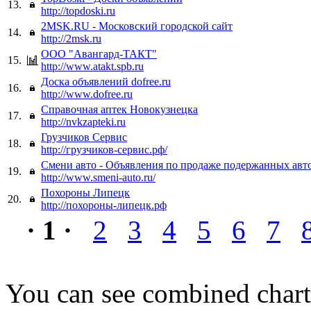
13.
http://topdoski.ru
2MSK.RU - Московский городской сайт
14.
http://2msk.ru
ООО "Авангард-ТАКТ"
15.
http://www.atakt.spb.ru
Доска объявлений dofree.ru
16.
http://www.dofree.ru
Справочная аптек Новокузнецка
17.
http://nvkzapteki.ru
Грузчиков Сервис
18.
http://грузчиков-сервис.рф/
Смени авто - Объявления по продаже подержанных авт
19.
http://www.smeni-auto.ru/
Похороны Липецк
20.
http://похороны-липецк.рф
· 1 ·
2
3
4
5
6
7
You can see combined chart