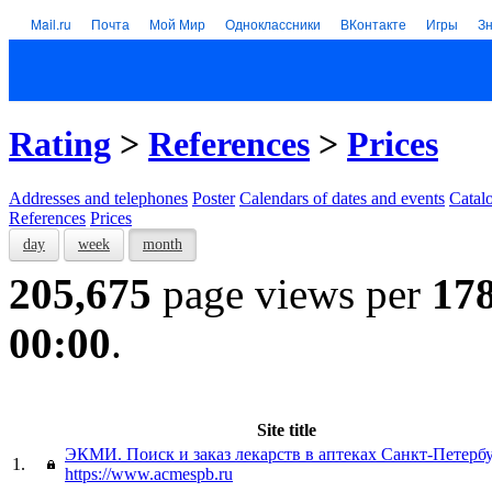
Mail.ru
Почта
Мой Мир
Одноклассники
ВКонтакте
Игры
З
Rating
>
References
>
Prices
Addresses and telephones
Poster
Calendars of dates and events
Catal
References
Prices
day
week
month
205,675
page views per
17
00:00
.
Site title
ЭКМИ. Поиск и заказ лекарств в аптеках Санкт-Петерб
1.
https://www.acmespb.ru