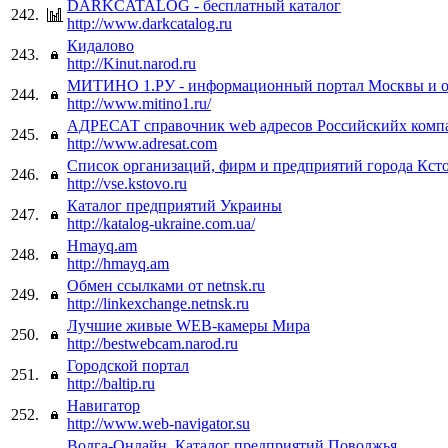
DARKCATALOG - бесплатный каталог
242.
http://www.darkcatalog.ru
Кидалово
243.
http://Kinut.narod.ru
МИТИНО 1.РУ - информационный портал Москвы и о
244.
http://www.mitino1.ru/
АДРЕСАТ справочник web адресов Российскийх комп
245.
http://www.adresat.com
Список организаций, фирм и предприятий города Ксто
246.
http://vse.kstovo.ru
Каталог предприятий Украины
247.
http://katalog-ukraine.com.ua/
Hmayq.am
248.
http://hmayq.am
Обмен ссылками от netnsk.ru
249.
http://linkexchange.netnsk.ru
Лучшие живые WEB-камеры Мира
250.
http://bestwebcam.narod.ru
Городской портал
251.
http://baltip.ru
Навигатор
252.
http://www.web-navigator.su
Волга-Онлайн. Каталог предприятий Поволжья.