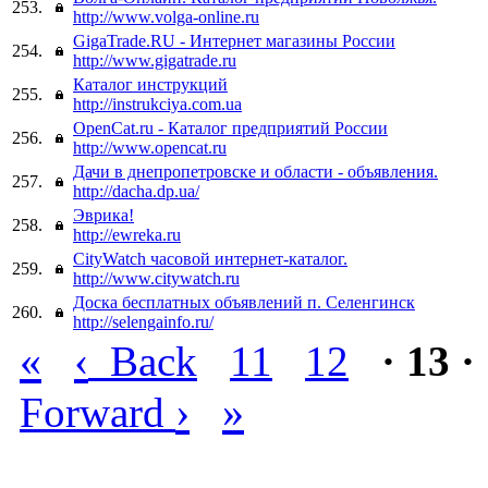
253.
http://www.volga-online.ru
GigaTrade.RU - Интернет магазины России
254.
http://www.gigatrade.ru
Каталог инструкций
255.
http://instrukciya.com.ua
OpenCat.ru - Каталог предприятий России
256.
http://www.opencat.ru
Дачи в днепропетровске и области - объявления.
257.
http://dacha.dp.ua/
Эврика!
258.
http://ewreka.ru
CityWatch часовой интернет-каталог.
259.
http://www.citywatch.ru
Доска бесплатных объявлений п. Селенгинск
260.
http://selengainfo.ru/
«
‹
Back
11
12
· 13 ·
›
»
Forward