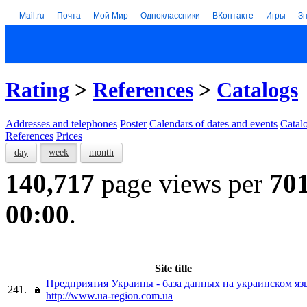
Mail.ru
Почта
Мой Мир
Одноклассники
ВКонтакте
Игры
З
Rating
>
References
>
Catalogs
Addresses and telephones
Poster
Calendars of dates and events
Catal
References
Prices
day
week
month
140,717
page views per
70
00:00
.
Site title
Предприятия Украины - база данных на украинском яз
241.
http://www.ua-region.com.ua