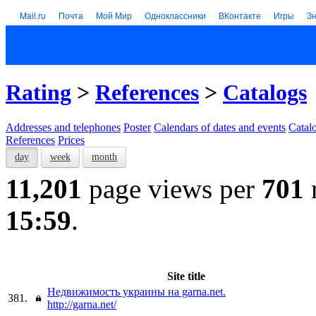
Mail.ru
Почта
Мой Мир
Одноклассники
ВКонтакте
Игры
З
Rating
>
References
>
Catalogs
Addresses and telephones
Poster
Calendars of dates and events
Catal
References
Prices
day
week
month
11,201
page views per
701
15:59
.
Site title
Недвижимость украины на garna.net.
381.
http://garna.net/