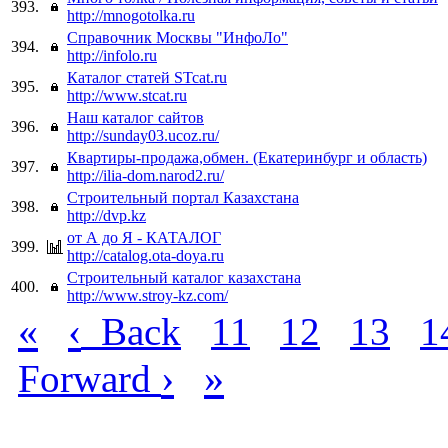
393.
http://mnogotolka.ru
Справочник Москвы "ИнфоЛо"
394.
http://infolo.ru
Каталог статей STcat.ru
395.
http://www.stcat.ru
Наш каталог сайтов
396.
http://sunday03.ucoz.ru/
Квартиры-продажа,обмен. (Екатеринбург и область)
397.
http://ilia-dom.narod2.ru/
Строительный портал Казахстана
398.
http://dvp.kz
от А до Я - КАТАЛОГ
399.
http://catalog.ota-doya.ru
Строительный каталог казахстана
400.
http://www.stroy-kz.com/
«
‹
Back
11
12
13
1
›
»
Forward