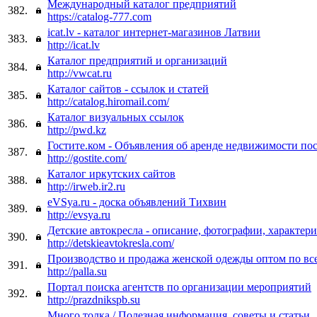
Международный каталог предприятий
382.
https://catalog-777.com
icat.lv - каталог интернет-магазинов Латвии
383.
http://icat.lv
Каталог предприятий и организаций
384.
http://vwcat.ru
Каталог сайтов - ссылок и статей
385.
http://catalog.hiromail.com/
Каталог визуальных ссылок
386.
http://pwd.kz
Гостите.ком - Объявления об аренде недвижимости по
387.
http://gostite.com/
Каталог иркутских сайтов
388.
http://irweb.ir2.ru
eVSya.ru - доска объявлений Тихвин
389.
http://evsya.ru
Детские автокресла - описание, фотографии, характер
390.
http://detskieavtokresla.com/
Производство и продажа женской одежды оптом по вс
391.
http://palla.su
Портал поиска агентств по организации мероприятий
392.
http://prazdnikspb.su
Много толка / Полезная информация, советы и статьи