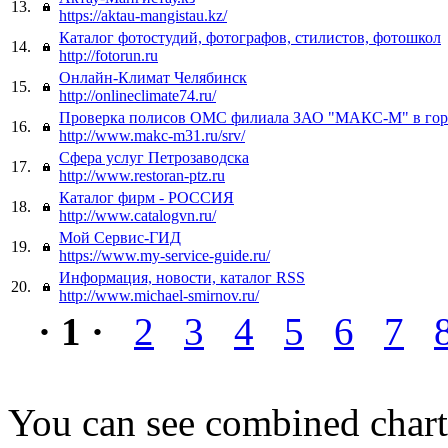
13.
https://aktau-mangistau.kz/
Каталог фотостудий, фотографов, стилистов, фотошкол
14.
http://fotorun.ru
Онлайн-Климат Челябинск
15.
http://onlineclimate74.ru/
Проверка полисов ОМС филиала ЗАО "МАКС-М" в горо
16.
http://www.makc-m31.ru/srv/
Сфера услуг Петрозаводска
17.
http://www.restoran-ptz.ru
Каталог фирм - РОССИЯ
18.
http://www.catalogvn.ru/
Мой Сервис-ГИД
19.
https://www.my-service-guide.ru/
Информация, новости, каталог RSS
20.
http://www.michael-smirnov.ru/
· 1 ·
2
3
4
5
6
7
You can see combined chart