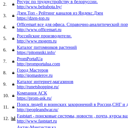
Ресурс по трудоустройству в белоруссии.
2.
http://www.belrabota.by/
Дзен.Топ - Рейтинг каналов из Яндекс.Дзен
3.
https://dzen-top.ru
Officemart все для офиса. Справочно-аналитический пор
4.
http://www.officemart.ru
Российские производители.
5.
http://www.mogem.ru
Каталог питомников растений
6.
https://pitomniki.info/
PromPortalUa
7.
http://promportalua.com
Город Мастеров
8.
http://gomasterov.ru
Каталог интернет-магазинов
9.
http://runetshopping.ru/
Компания АСК
10.
https://prom-ask.ru/
Поиск людей и воинских захоронений в России,СНГ и д
11.
http://peopleandwar.ru/
Faststart - поисковые системы, новости , почта, курсы в
12.
http://www.faststart.ru
Актау-Мангистау.кз