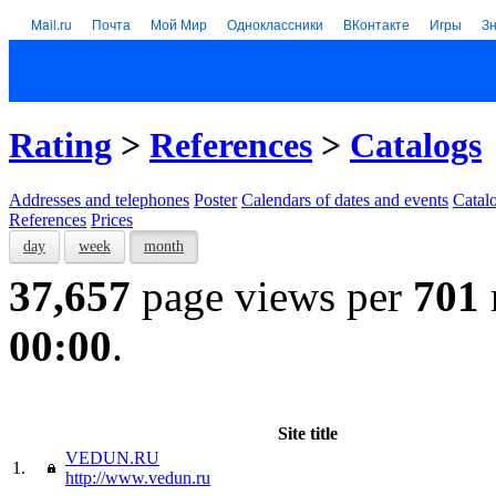
Mail.ru
Почта
Мой Мир
Одноклассники
ВКонтакте
Игры
З
Rating
>
References
>
Catalogs
Addresses and telephones
Poster
Calendars of dates and events
Catal
References
Prices
day
week
month
37,657
page views per
701
00:00
.
Site title
VEDUN.RU
1.
http://www.vedun.ru