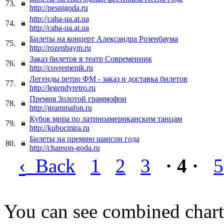
73.
http://pesnigoda.ru
http://caha-ua.at.ua
74.
http://caha-ua.at.ua
Билеты на концерт Александра Розенбаума
75.
http://rozenbaym.ru
Заказ билетов в театр Современник
76.
http://covremenik.ru
Легенды ретро ФМ - заказ и доставка билетов
77.
http://legendyretro.ru
Премия Золотой граммофон
78.
http://grammafon.ru
Кубок мира по латиноамериканским танцам
79.
http://kubocmira.ru
Билеты на премию шансон года
80.
http://chanson-goda.ru
‹
Back
1
2
3
· 4 ·
5
You can see combined chart