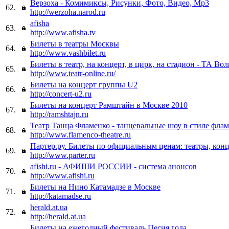
Верзоха - Комимиксы, Рисунки, Фото, Видео, Mp3
62.
http://werzoha.narod.ru
afisha
63.
http://www.afisha.tv
Билеты в театры Москвы
64.
http://www.vashbilet.ru
Билеты в театр, на концерт, в цирк, на стадион - ТА Вол
65.
http://www.teatr-online.ru/
Билеты на концерт группы U2
66.
http://concert-u2.ru
Билеты на концерт Рамштайн в Москве 2010
67.
http://ramshtajn.ru
Театр Танца Фламенко - танцевальные шоу в стиле фла
68.
http://www.flamenco-theatre.ru
Партер.ру. Билеты по официальным ценам: театры, кон
69.
http://www.parter.ru
afishi.ru - АФИШИ РОССИИ - система анонсов
70.
http://www.afishi.ru
Билеты на Нино Катамадзе в Москве
71.
http://katamadse.ru
herald.at.ua
72.
http://herald.at.ua
Билеты на ежегодный фестиваль Песня года