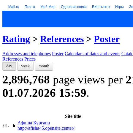
Mail.ru
Почта
Мой Мир
Одноклассники
ВКонтакте
Игры
З
Rating
>
References
>
Poster
Addresses and telephones
Poster
Calendars of dates and events
Catal
References
Prices
day
week
month
2,896,768
page views per
2
01.07.2026 15:59
.
Site title
Афиша Кургана
61.
http://afisha45.opensite.center/