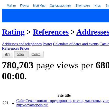
Mail.ru
Почта
Мой Мир
Одноклассники
ВКонтакте
Игры
З
Rating
>
References
>
Addresses
Addresses and telephones
Poster
Calendars of dates and events
Catal
References
Prices
day
week
month
780,703
page views per
68
00:00
.
Site title
Сайт Севастополя - предприятия, отели, магазины, усл
221.
http://sevastopols.ru/