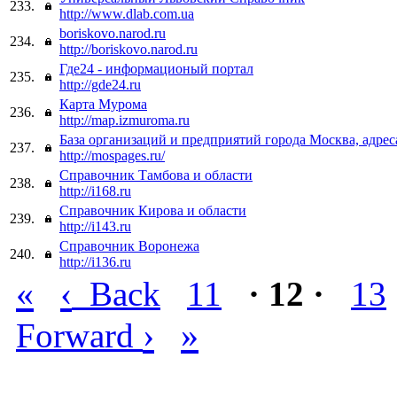
233.
http://www.dlab.com.ua
boriskovo.narod.ru
234.
http://boriskovo.narod.ru
Где24 - информационый портал
235.
http://gde24.ru
Карта Мурома
236.
http://map.izmuroma.ru
База организаций и предприятий города Москва, адрес
237.
http://mospages.ru/
Справочник Тамбова и области
238.
http://i168.ru
Справочник Кирова и области
239.
http://i143.ru
Справочник Воронежа
240.
http://i136.ru
«
‹
Back
11
· 12 ·
13
›
»
Forward