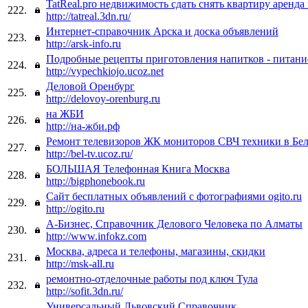
TatReal.pro недвижимость cдать снять квартиру аренда
222.
http://tatreal.3dn.ru/
Интернет-справочник Арска и доска объявлений
223.
http://arsk-info.ru
Подробные рецепты приготовления напитков - питание
224.
http://vypechkiojo.ucoz.net
Деловой Оренбург
225.
http://delovoy-orenburg.ru
на ЖБИ
226.
http://на-жби.рф
Ремонт телевизоров ЖК мониторов СВЧ техники в Бе
227.
http://bel-tv.ucoz.ru/
БОЛЬШАЯ Телефонная Книга Москва
228.
http://bigphonebook.ru
Сайт бесплатных объявлений с фотографиями ogito.ru
229.
http://ogito.ru
А-Бизнес, Справочник Делового Человека по Алматы
230.
http://www.infokz.com
Москва, адреса и телефоны, магазины, скидки
231.
http://msk-all.ru
ремонтно-отделочные работы под ключ Тула
232.
http://sofit.3dn.ru/
Универсальный Львовский Справочник