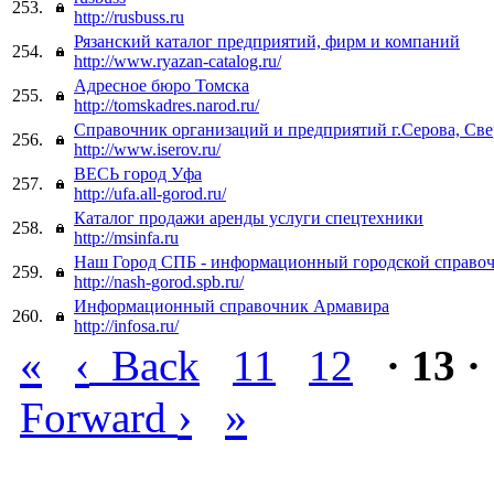
253.
http://rusbuss.ru
Рязанский каталог предприятий, фирм и компаний
254.
http://www.ryazan-catalog.ru/
Адресное бюро Томска
255.
http://tomskadres.narod.ru/
Справочник организаций и предприятий г.Серова, Све
256.
http://www.iserov.ru/
ВЕСЬ город Уфа
257.
http://ufa.all-gorod.ru/
Каталог продажи аренды услуги спецтехники
258.
http://msinfa.ru
Наш Город СПБ - информационный городской справо
259.
http://nash-gorod.spb.ru/
Информационный справочник Армавира
260.
http://infosa.ru/
«
‹
Back
11
12
· 13 ·
›
»
Forward