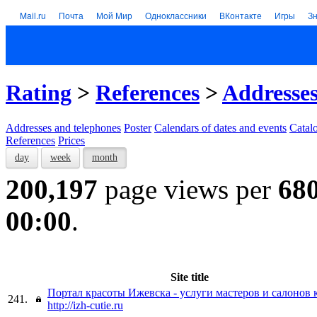
Mail.ru
Почта
Мой Мир
Одноклассники
ВКонтакте
Игры
З
Rating
>
References
>
Addresses
Addresses and telephones
Poster
Calendars of dates and events
Catal
References
Prices
day
week
month
200,197
page views per
68
00:00
.
Site title
Портал красоты Ижевска - услуги мастеров и салонов 
241.
http://izh-cutie.ru