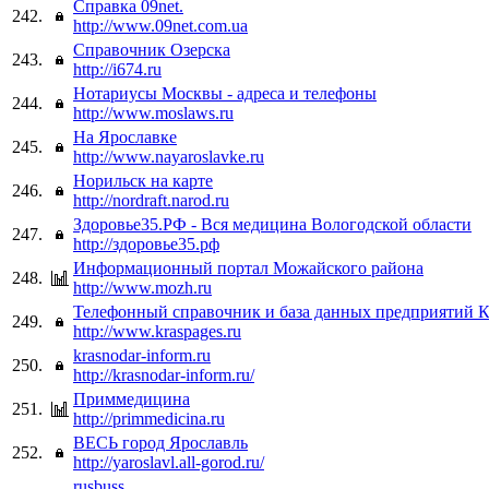
Справка 09net.
242.
http://www.09net.com.ua
Справочник Озерска
243.
http://i674.ru
Нотариусы Москвы - адреса и телефоны
244.
http://www.moslaws.ru
На Ярославке
245.
http://www.nayaroslavke.ru
Норильск на карте
246.
http://nordraft.narod.ru
Здоровье35.РФ - Вся медицина Вологодской области
247.
http://здоровье35.рф
Информационный портал Можайского района
248.
http://www.mozh.ru
Телефонный справочник и база данных предприятий К
249.
http://www.kraspages.ru
krasnodar-inform.ru
250.
http://krasnodar-inform.ru/
Приммедицина
251.
http://primmedicina.ru
ВЕСЬ город Ярославль
252.
http://yaroslavl.all-gorod.ru/
rusbuss