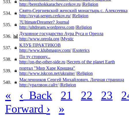
533.
http://berezhokkarachev.cerkov.ru
|
Religion
Свято-Сергиевский женский монастырь с. Алексеевка
534.
http://svyat-sergm.cerkov.ru/
|
Religion
?UltimateDreamer? Journal
535.
http://ultdream.wordpress.com
|
Religion
Духовное государство Аура Руса и Ореола
536.
http://www.oreola.org
|
Mystic
КЛУБ ПРАКТИКОВ
537.
http://www.klubmagov.com/
|
Esoterics
По ту сторону...
538.
http://on-the-other-side.ru
|
Secrets of the planet Earth
портал "Мир Харе Кришна"
539.
http://www.iskcon.net/ukraine/
|
Religion
Масленников Сергей Михайлович. Личная страница
540.
http://уралзвон.сайт/
|
Religion
«
‹
Back
21
22
23
2
›
»
Forward