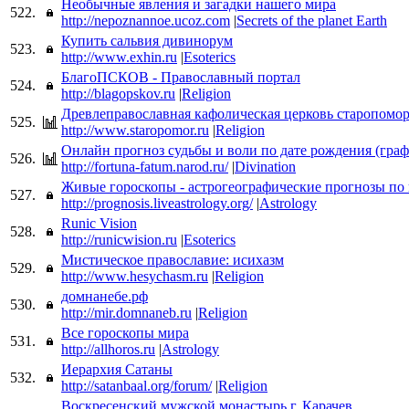
Необычные явления и загадки нашего мира
522.
http://nepoznannoe.ucoz.com
|
Secrets of the planet Earth
Купить сальвия дивинорум
523.
http://www.exhin.ru
|
Esoterics
БлагоПСКОВ - Православный портал
524.
http://blagopskov.ru
|
Religion
Древлеправославная кафолическая церковь старопомо
525.
http://www.staropomor.ru
|
Religion
Онлайн прогноз судьбы и воли по дате рождения (граф
526.
http://fortuna-fatum.narod.ru/
|
Divination
Живые гороскопы - астрогеографические прогнозы по
527.
http://prognosis.liveastrology.org/
|
Astrology
Runic Vision
528.
http://runicwision.ru
|
Esoterics
Мистическое православие: исихазм
529.
http://www.hesychasm.ru
|
Religion
домнанебе.рф
530.
http://mir.domnaneb.ru
|
Religion
Все гороскопы мира
531.
http://allhoros.ru
|
Astrology
Иерархия Сатаны
532.
http://satanbaal.org/forum/
|
Religion
Воскресенский мужской монастырь г. Карачев