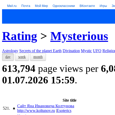
Mail.ru
Почта
Мой Мир
Одноклассники
ВКонтакте
Игры
З
Rating
>
Mysterious
Astrology
Secrets of the planet Earth
Divination
Mystic
UFO
Religio
day
week
month
613,794
page views per
6,0
01.07.2026 15:59
.
Site title
Сайт Яна Ивановича Колтунова
521.
http://www.koltunov.ru
|
Esoterics