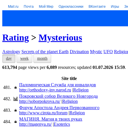
Mail.ru
Почта
Мой Мир
Одноклассники
ВКонтакте
Игры
З
Rating
>
Mysterious
Astrology
Secrets of the planet Earth
Divination
Mystic
UFO
Religio
day
week
month
613,794
page views per
6,089
resources; updated
01.07.2026 15:59
.
Site title
Паломническая Служба для инвалидов
481.
http://orthodoxy-inv.narod.ru
|
Religion
Покровский собор Великого Новгорода
482.
http://soborpokrova.ru/
|
Religion
Форум Апостола Андрея Первозванного
483.
http://www.cirota.ru/forum
|
Religion
МАГИНЯ. Магия в твоих руках
484.
http://magenya.ru/
|
Esoterics