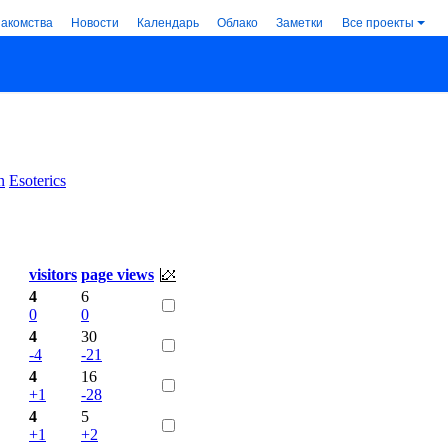
накомства
Новости
Календарь
Облако
Заметки
Все проекты
n
Esoterics
visitors
page views
4
6
0
0
4
30
-4
-21
4
16
+1
-28
4
5
+1
+2