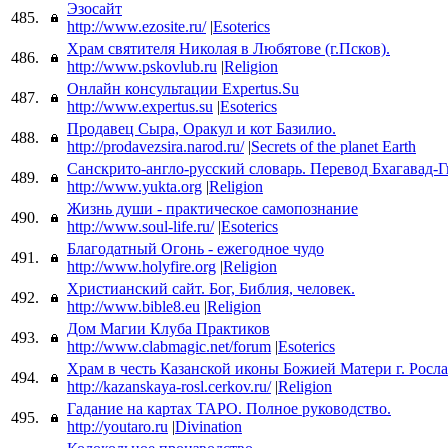
Эзосайт
485.
http://www.ezosite.ru/
|
Esoterics
Храм святителя Николая в Любятове (г.Псков).
486.
http://www.pskovlub.ru
|
Religion
Онлайн консультации Expertus.Su
487.
http://www.expertus.su
|
Esoterics
Продавец Сыра, Оракул и кот Базилио.
488.
http://prodavezsira.narod.ru/
|
Secrets of the planet Earth
Санскрито-англо-русский словарь. Перевод Бхагавад-
489.
http://www.yukta.org
|
Religion
Жизнь души - практическое самопознание
490.
http://www.soul-life.ru/
|
Esoterics
Благодатный Огонь - ежегодное чудо
491.
http://www.holyfire.org
|
Religion
Христианский сайт. Бог, Библия, человек.
492.
http://www.bible8.eu
|
Religion
Дом Магии Клуба Практиков
493.
http://www.clabmagic.net/forum
|
Esoterics
Храм в честь Казанской иконы Божией Матери г. Росл
494.
http://kazanskaya-rosl.cerkov.ru/
|
Religion
Гадание на картах ТАРО. Полное руководство.
495.
http://youtaro.ru
|
Divination