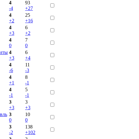
4
93
-4
+27
4
25
+2
+16
4
6
+3
+2
4
7
0
0
Гиты
4
6
+3
+4
4
11
-6
-3
4
8
+1
-1
4
5
-1
-1
3
3
+3
+3
авль
3
10
0
0
3
138
-2
+102