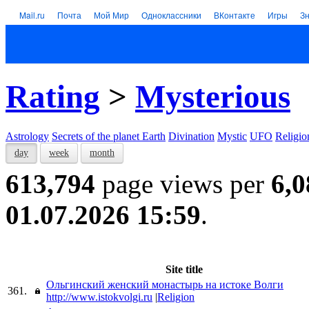
Mail.ru
Почта
Мой Мир
Одноклассники
ВКонтакте
Игры
З
Rating
>
Mysterious
Astrology
Secrets of the planet Earth
Divination
Mystic
UFO
Religio
day
week
month
613,794
page views per
6,0
01.07.2026 15:59
.
Site title
Ольгинский женский монастырь на истоке Волги
361.
http://www.istokvolgi.ru
|
Religion