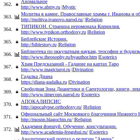
Аномальное
362.
http://www.abmy.ru
|
Mystic
Молитва в камне. Православные храмы г. Иванова и о
363.
http://molitva-ivanovo.narod.ru/
|
Religion
ТИПИКОН. Страница иеромонаха Корнилия.
364.
http://www.typikon.orthodoxy.ru
|
Religion
Библейские Истории.
365.
http://biblestory.ru
|
Religion
Библиотека по оккультным наукам, теософии и буддиз
366.
http://www.theosophy.ru/byauthor.htm
|
Esoterics
Храм Предсказаний - Гадание на картах Таро
367.
http://www.magictarot.ru
|
Divination
Гадалка Диана
368.
https://diana-gadalka.ru
|
Divination
Свободная Зона Дианетики и Саентологии, книги, лек
369.
http://www.timecops.narod.ru
|
Esoterics
АПОКАЛИПСИС
370.
http://apocalypse.orthodoxy.ru/
|
Religion
Официальный сайт Московкого благочиния Нижнего 
371.
http://mosnn.blagochin.ru/
|
Religion
Академия фэншуй. Обучение, консультации.
372.
http://www.academia-fengshui.ru/
|
Esoterics
Аналитический портал о религии "Аминь"