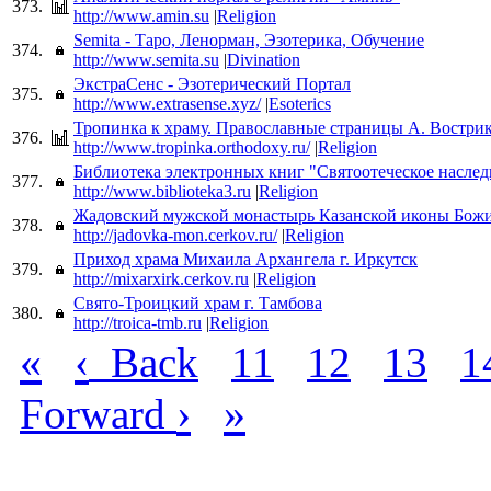
373.
http://www.amin.su
|
Religion
Semita - Таро, Ленорман, Эзотерика, Обучение
374.
http://www.semita.su
|
Divination
ЭкстраСенс - Эзотерический Портал
375.
http://www.extrasense.xyz/
|
Esoterics
Тропинка к храму. Православные страницы А. Востри
376.
http://www.tropinka.orthodoxy.ru/
|
Religion
Библиотека электронных книг "Святоотеческое наслед
377.
http://www.biblioteka3.ru
|
Religion
Жадовский мужской монастырь Казанской иконы Бож
378.
http://jadovka-mon.cerkov.ru/
|
Religion
Приход храма Михаила Архангела г. Иркутск
379.
http://mixarxirk.cerkov.ru
|
Religion
Свято-Троицкий храм г. Тамбова
380.
http://troica-tmb.ru
|
Religion
«
‹
Back
11
12
13
1
›
»
Forward