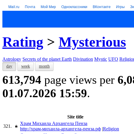
Mail.ru
Почта
Мой Мир
Одноклассники
ВКонтакте
Игры
З
Rating
>
Mysterious
Astrology
Secrets of the planet Earth
Divination
Mystic
UFO
Religio
day
week
month
613,794
page views per
6,0
01.07.2026 15:59
.
Site title
Храм Михаила Архангела Пенза
321.
http://храм-михаила-архангела-пенза.рф
|
Religion