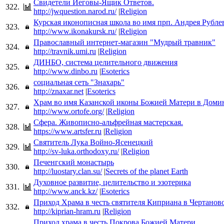
Свидетели Иеговы-Ящик Ответов.
322.
http://jwquestion.narod.ru/
|
Religion
Курская иконописная школа во имя прп. Андрея Рубле
323.
http://www.ikonakursk.ru/
|
Religion
Православный интернет-магазин "Мудрый травник"
324.
http://travnik.umi.ru
|
Religion
ДИНБО, система целительного движения
325.
http://www.dinbo.ru
|
Esoterics
социальная сеть "Знахарь"
326.
http://znaxar.net
|
Esoterics
Храм во имя Казанской иконы Божией Матери в Доми
327.
http://www.ortofe.org/
|
Religion
Сфера. Живописно-альфрейная мастерская.
328.
https://www.artsfer.ru
|
Religion
Святитель Лука Войно-Ясенецкий
329.
http://sv-luka.orthodoxy.ru/
|
Religion
Печенгский монастырь
330.
http://luostary.clan.su/
|
Secrets of the planet Earth
Духовное развитие, целительство и эзотерика
331.
http://www.anck.kz/
|
Esoterics
Приход Храма в честь святителя Киприана в Чертанов
332.
http://kiprian-hram.ru
|
Religion
Приход храма в честь Покрова Божией Матери