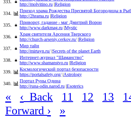
333.
http://molvitino.ru
|
Religion
Приход храма Рождества Пресвятой Богородицы в Ры
334.
http://2hrama.ru
|
Religion
Приворот, гадание - маг Дмитрий Ворон
335.
http://www.darkmag.ru
|
Mystic
Храм святителя Арсения Тверского
336.
http://church-arseniy.cerkov.ru/
|
Religion
Мир тайн
337.
http://mirtayn.ru/
|
Secrets of the planet Earth
Интернет-журнал "Шаманство"
338.
http://www.shamanstvo.ru
|
Religion
Космологический портал безопасности
339.
https://portalsafety.org/
|
Astrology
Портал Руны Одина
340.
http://runa-odin.narod.ru
|
Esoterics
«
‹
Back
11
12
13
1
›
»
Forward