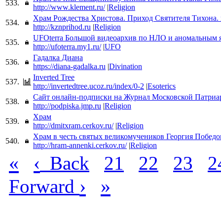
533.
http://www.klement.ru/
|
Religion
Храм Рождества Христова. Приход Святителя Тихона. 
534.
http://kznprihod.ru
|
Religion
UFOterra Большой видеоархив по НЛО и аномальным 
535.
http://ufoterra.my1.ru/
|
UFO
Гадалка Диана
536.
https://diana-gadalka.ru
|
Divination
Inverted Tree
537.
http://invertedtree.ucoz.ru/index/0-2
|
Esoterics
Сайт онлайн-подписки на Журнал Московской Патриа
538.
http://podpiska.jmp.ru
|
Religion
Храм
539.
http://dmitxram.cerkov.ru/
|
Religion
Храм в честь святых великомучеников Георгия Победо
540.
http://hram-annenki.cerkov.ru/
|
Religion
«
‹
Back
21
22
23
2
›
»
Forward