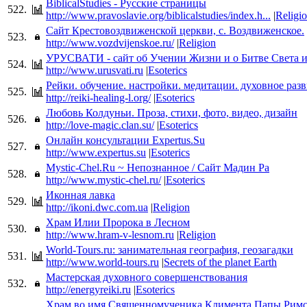
BiblicalStudies - Русские страницы
522.
http://www.pravoslavie.org/biblicalstudies/index.h...
|
Religi
Сайт Крестовоздвиженской церкви, с. Воздвиженское.
523.
http://www.vozdvijenskoe.ru/
|
Religion
УРУСВАТИ - сайт об Учении Жизни и о Битве Света 
524.
http://www.urusvati.ru
|
Esoterics
Рейки. обучение. настройки. медитации. духовное раз
525.
http://reiki-healing-l.org/
|
Esoterics
Любовь Колдуньи. Проза, стихи, фото, видео, дизайн
526.
http://love-magic.clan.su/
|
Esoterics
Онлайн консультации Expertus.Su
527.
http://www.expertus.su
|
Esoterics
Mystic-Chel.Ru ~ Непознанное / Сайт Мадин Ра
528.
http://www.mystic-chel.ru/
|
Esoterics
Иконная лавка
529.
http://ikoni.dwc.com.ua
|
Religion
Храм Илии Пророка в Лесном
530.
http://www.hram-v-lesnom.ru
|
Religion
World-Tours.ru: занимательная география, геозагадки
531.
http://www.world-tours.ru
|
Secrets of the planet Earth
Мастерская духовного совершенствования
532.
http://energyreiki.ru
|
Esoterics
Храм во имя Священномученика Климента Папы Римс