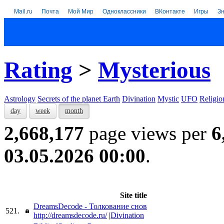
Mail.ru
Почта
Мой Мир
Одноклассники
ВКонтакте
Игры
З
Rating
>
Mysterious
Astrology
Secrets of the planet Earth
Divination
Mystic
UFO
Religio
day
week
month
2,668,177
page views per
6
03.05.2026 00:00
.
Site title
DreamsDecode - Толкование снов
521.
http://dreamsdecode.ru/
|
Divination