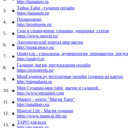
http://damataro.ru
Тайна Тайн - гадания онлайн
3.
https://tainatain.ru
Прорицание
4.
http://proritsanie.ru/
Сны и сновидения: сонники, дневники, статьи
5.
https://www.snovid.ru/
Эзотерический портал мир магии
6.
http://magicpeace.ru/
Opakyl.ru - гороскопы, нумерология, хиромантия, предс
7.
http://opakyl.ru
Гадания, магия, предсказания онлайн
8.
https://avtostreets.ru/
МирГадания.ру бесплатные онлайн гадания на картах
9.
http://mirgadania.ru
Мир Суларии-мир тайн ,магии и гаданий .
10.
http://www.mirsularii.com
Маркет - центр "Магия Таро"
11.
http://natalitaro.ru/
Magical Life - Магия гадания
12.
https://www.magical-life.ru/
ТАРО для всех
13.
http://arcantaro.ru