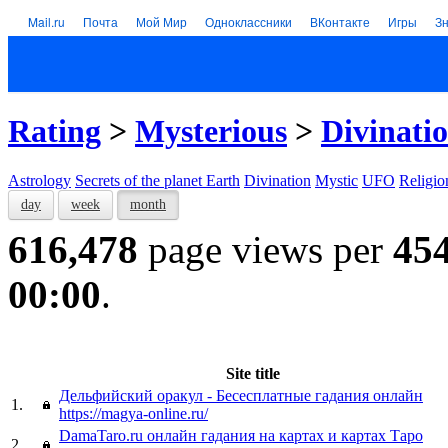
Mail.ru
Почта
Мой Мир
Одноклассники
ВКонтакте
Игры
З
Rating
>
Mysterious
>
Divinati
Astrology
Secrets of the planet Earth
Divination
Mystic
UFO
Religio
day
week
month
616,478
page views per
45
00:00
.
Site title
Дельфийский оракул - Бесесплатные гадания онлайн
1.
https://magya-online.ru/
DamaTaro.ru онлайн гадания на картах и картах Таро
2.