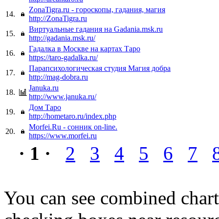
ZonaTigra.ru - гороскопы, гадания, магия
14.
http://ZonaTigra.ru
Виртуальные гадания на Gadania.msk.ru
15.
http://gadania.msk.ru/
Гадалка в Москве на картах Таро
16.
https://taro-gadalka.ru/
Парапсихологическая студия Магия добра
17.
http://mag-dobra.ru
Januka.ru
18.
http://www.januka.ru/
Дом Таро
19.
http://hometaro.ru/index.php
Morfei.Ru - сонник on-line.
20.
https://www.morfei.ru
· 1 ·
2
3
4
5
6
7
You can see combined chart