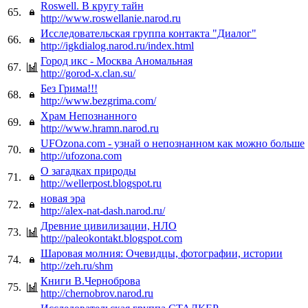
Roswell. В кругу тайн
65.
http://www.roswellanie.narod.ru
Исследовательская группа контакта "Диалог"
66.
http://igkdialog.narod.ru/index.html
Город икс - Москва Аномальная
67.
http://gorod-x.clan.su/
Без Грима!!!
68.
http://www.bezgrima.com/
Храм Непознанного
69.
http://www.hramn.narod.ru
UFOzona.com - узнай о непознанном как можно больше
70.
http://ufozona.com
О загадках природы
71.
http://wellerpost.blogspot.ru
новая эра
72.
http://alex-nat-dash.narod.ru/
Древние цивилизации, НЛО
73.
http://paleokontakt.blogspot.com
Шаровая молния: Очевидцы, фотографии, истории
74.
http://zeh.ru/shm
Книги В.Черноброва
75.
http://chernobrov.narod.ru