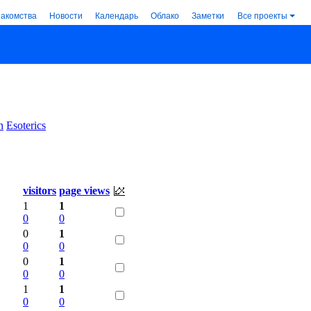
накомства
Новости
Календарь
Облако
Заметки
Все проекты
n
Esoterics
visitors
page views
1
1
0
0
0
1
0
0
0
1
0
0
1
1
0
0