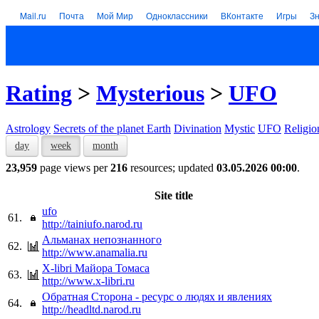
Mail.ru
Почта
Мой Мир
Одноклассники
ВКонтакте
Игры
З
Rating
>
Mysterious
>
UFO
Astrology
Secrets of the planet Earth
Divination
Mystic
UFO
Religio
day
week
month
23,959
page views per
216
resources; updated
03.05.2026 00:00
.
Site title
ufo
61.
http://tainiufo.narod.ru
Альманах непознанного
62.
http://www.anamalia.ru
X-libri Майора Томаса
63.
http://www.x-libri.ru
Обратная Сторона - ресурс о людях и явлениях
64.
http://headltd.narod.ru