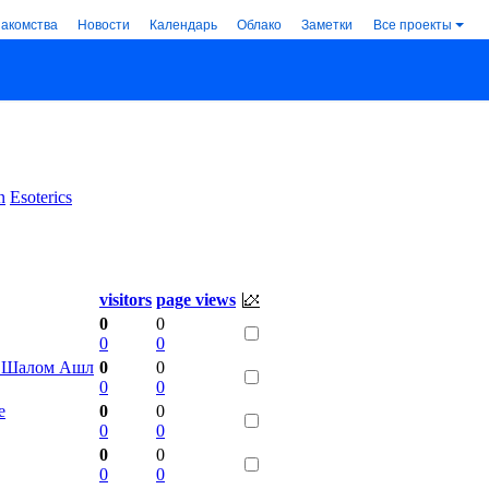
накомства
Новости
Календарь
Облако
Заметки
Все проекты
n
Esoterics
visitors
page views
0
0
0
0
ух Шалом Ашл
0
0
0
0
е
0
0
0
0
0
0
0
0