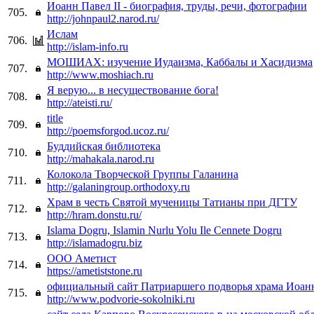
Иоанн Павел II - биография, труды, речи, фотографии
705.
http://johnpaul2.narod.ru/
Ислам
706.
http://islam-info.ru
МОШИАХ: изучение Иудаизма, Каббалы и Хасидизма
707.
http://www.moshiach.ru
Я верую... в несуществование бога!
708.
http://ateisti.ru/
title
709.
http://poemsforgod.ucoz.ru/
Буддийская библиотека
710.
http://mahakala.narod.ru
Колокола Творческой Группы Галанина
711.
http://galaningroup.orthodoxy.ru
Храм в честь Святой мученицы Татианы при ДГТУ
712.
http://hram.donstu.ru/
Islama Dogru, Islamin Nurlu Yolu Ile Cennete Dogru
713.
http://islamadogru.biz
ООО Аметист
714.
https://ametiststone.ru
официальный сайт Патриаршего подворья храма Иоан
715.
http://www.podvorie-sokolniki.ru