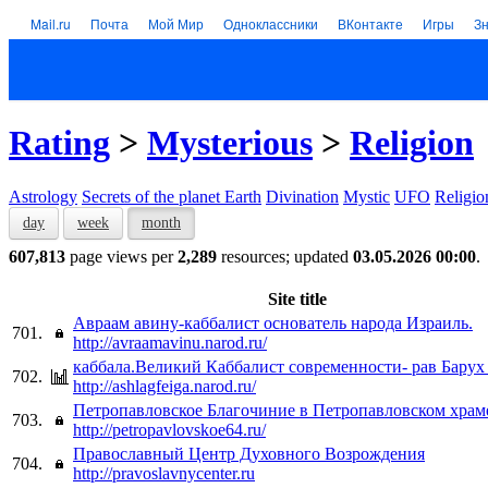
Mail.ru
Почта
Мой Мир
Одноклассники
ВКонтакте
Игры
З
Rating
>
Mysterious
>
Religion
Astrology
Secrets of the planet Earth
Divination
Mystic
UFO
Religio
day
week
month
607,813
page views per
2,289
resources; updated
03.05.2026 00:00
.
Site title
Авраам авину-каббалист основатель народа Израиль.
701.
http://avraamavinu.narod.ru/
каббала.Великий Каббалист современности- рав Бар
702.
http://ashlagfeiga.narod.ru/
Петропавловское Благочиние в Петропавловском храм
703.
http://petropavlovskoe64.ru/
Православный Центр Духовного Возрождения
704.
http://pravoslavnycenter.ru