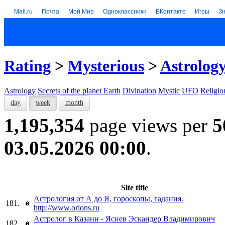
Mail.ru
Почта
Мой Мир
Одноклассники
ВКонтакте
Игры
З
Rating
>
Mysterious
>
Astrolog
Astrology
Secrets of the planet Earth
Divination
Mystic
UFO
Religio
day
week
month
1,195,354
page views per
5
03.05.2026 00:00
.
Site title
Астрология от А до Я, гороскопы, гадания.
181.
http://www.orions.ru
Астролог в Казани - Яснев Эскандер Владимирович
182.