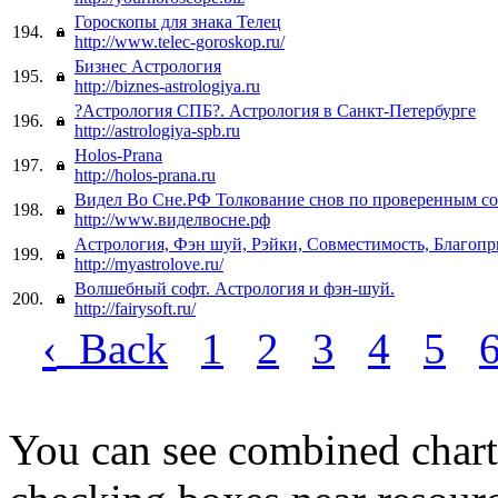
Гороскопы для знака Телец
194.
http://www.telec-goroskop.ru/
Бизнес Астрология
195.
http://biznes-astrologiya.ru
?Астрология СПБ?. Астрология в Санкт-Петербурге
196.
http://astrologiya-spb.ru
Holos-Prana
197.
http://holos-prana.ru
Видел Во Сне.РФ Толкование снов по проверенным с
198.
http://www.виделвосне.рф
Астрология, Фэн шуй, Рэйки, Совместимость, Благоп
199.
http://myastrolove.ru/
Волшебный софт. Астрология и фэн-шуй.
200.
http://fairysoft.ru/
‹
Back
1
2
3
4
5
You can see combined chart