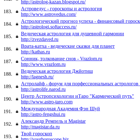
http://astrolog-kazan.blogspot.ru/
Астроведус - гороскопы и астрология
183.
http://www.astrovedus.com/
Астрологический прогноз успеха - финансовый горос
184.
http://astrologi.softaccess.ru/
Ведическая астрология для душевной гармонии
185.
http://zvezdaved.ru
Врата-катха - ведические сказки для планет
186.
http://kathas.ru
Сонник, толкование снов - Vrazlom.ru
187.
http://www.vrazlom.ru
Ведическая астрология Джйотиш
188.
http://lagnesh.ru/
Астролайф - форум для порфессиональных астрологов
189.
http://astrolife.narod.ru
Центр Астропсихологии иТаро "Кармический путь"
190.
http://www.astro-taro.com
Международная Академия Фэн Шуй
191.
http://astro-fengshui.ru
Александр Ремпель и Magistar
192.
http://magistar.da.ru
Твой гороскоп
193.
http://yourhoroscope.biz