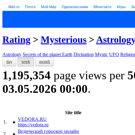
Mail.ru
Почта
Мой Мир
Одноклассники
ВКонтакте
Игры
З
Rating
>
Mysterious
>
Astrolog
Astrology
Secrets of the planet Earth
Divination
Mystic
UFO
Religio
day
week
month
1,195,354
page views per
5
03.05.2026 00:00
.
Site title
VEDORA.RU
1.
https://vedora.ru
Ведический гороскоп онлайн
2.