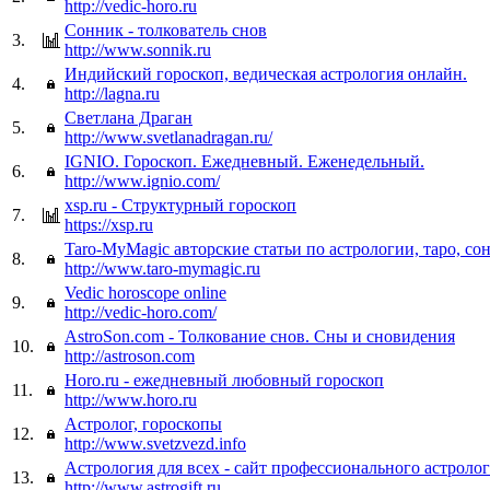
http://vedic-horo.ru
Сонник - толкователь снов
3.
http://www.sonnik.ru
Индийский гороскоп, ведическая астрология онлайн.
4.
http://lagna.ru
Светлана Драган
5.
http://www.svetlanadragan.ru/
IGNIO. Гороскоп. Ежедневный. Еженедельный.
6.
http://www.ignio.com/
xsp.ru - Структурный гороскоп
7.
https://xsp.ru
Taro-MyMagic авторские статьи по астрологии, таро, со
8.
http://www.taro-mymagic.ru
Vedic horoscope online
9.
http://vedic-horo.com/
AstroSon.com - Толкование снов. Сны и сновидения
10.
http://astroson.com
Horo.ru - ежедневный любовный гороскоп
11.
http://www.horo.ru
Астролог, гороскопы
12.
http://www.svetzvezd.info
Астрология для всех - сайт профессионального астролог
13.
http://www.astrogift.ru