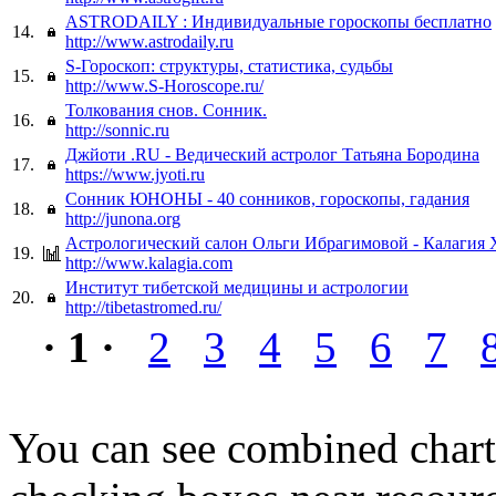
ASTRODAILY : Индивидуальные гороскопы бесплатно
14.
http://www.astrodaily.ru
S-Гороскоп: структуры, статистика, судьбы
15.
http://www.S-Horoscope.ru/
Толкования снов. Сонник.
16.
http://sonnic.ru
Джйоти .RU - Ведический астролог Татьяна Бородина
17.
https://www.jyoti.ru
Сонник ЮНОНЫ - 40 сонников, гороскопы, гадания
18.
http://junona.org
Астрологический салон Ольги Ибрагимовой - Калагия 
19.
http://www.kalagia.com
Институт тибетской медицины и астрологии
20.
http://tibetastromed.ru/
· 1 ·
2
3
4
5
6
7
You can see combined chart