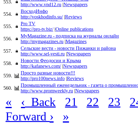
553.
http://www.vnd12.ru
|
Newspapers
ВосходИнфо
554.
http://voskhodinfo.su/
|
Reviews
Pro TV
555.
https://pro-tv.biz/
|
Online publications
MyMagazine.ru - подписка на журналы онлайн
556.
http://mymagazines.ru
|
Magazines
Сельские вести - новости Пижанки и района
557.
http://www.sel-vesti.ru
|
Newspapers
Новости Феодосии и Крыма
558.
http://kafanews.com/
|
Newspapers
Просто разные новости!!!
559.
http://pro100news.info
|
Reviews
Промышленный еженедельник - газета о промышленн
560.
http://www.promweekly.ru
|
Newspapers
«
‹
Back
21
22
23
2
›
»
Forward