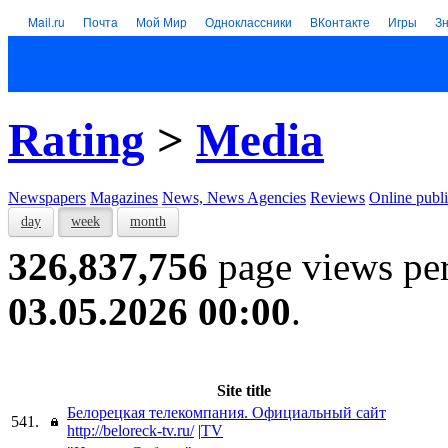
Mail.ru
Почта
Мой Мир
Одноклассники
ВКонтакте
Игры
З
Rating
>
Media
Newspapers
Magazines
News, News Agencies
Reviews
Online publi
day
week
month
326,837,756
page views pe
03.05.2026 00:00
.
Site title
Белорецкая телекомпания. Официальный сайт
541.
http://beloreck-tv.ru/
|
TV