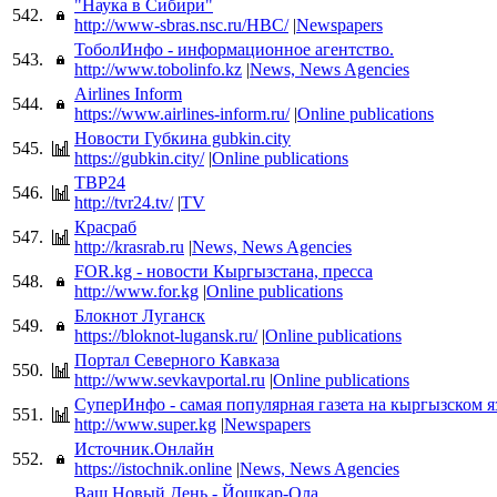
"Наука в Сибири"
542.
http://www-sbras.nsc.ru/HBC/
|
Newspapers
ТоболИнфо - информационное агентство.
543.
http://www.tobolinfo.kz
|
News, News Agencies
Airlines Inform
544.
https://www.airlines-inform.ru/
|
Online publications
Новости Губкина gubkin.city
545.
https://gubkin.city/
|
Online publications
ТВР24
546.
http://tvr24.tv/
|
TV
Красраб
547.
http://krasrab.ru
|
News, News Agencies
FOR.kg - новости Кыргызстана, пресса
548.
http://www.for.kg
|
Online publications
Блокнот Луганск
549.
https://bloknot-lugansk.ru/
|
Online publications
Портал Северного Кавказа
550.
http://www.sevkavportal.ru
|
Online publications
СуперИнфо - самая популярная газета на кыргызском 
551.
http://www.super.kg
|
Newspapers
Источник.Онлайн
552.
https://istochnik.online
|
News, News Agencies
Ваш Новый День - Йошкар-Ола