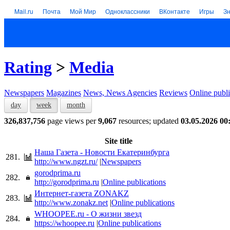
Mail.ru
Почта
Мой Мир
Одноклассники
ВКонтакте
Игры
З
Rating
>
Media
Newspapers
Magazines
News, News Agencies
Reviews
Online publi
day
week
month
326,837,756
page views per
9,067
resources; updated
03.05.2026 00
Site title
Наша Газета - Новости Екатеринбурга
281.
http://www.ngzt.ru/
|
Newspapers
gorodprima.ru
282.
http://gorodprima.ru
|
Online publications
Интернет-газета ZONAKZ
283.
http://www.zonakz.net
|
Online publications
WHOOPEE.ru - О жизни звезд
284.
https://whoopee.ru
|
Online publications