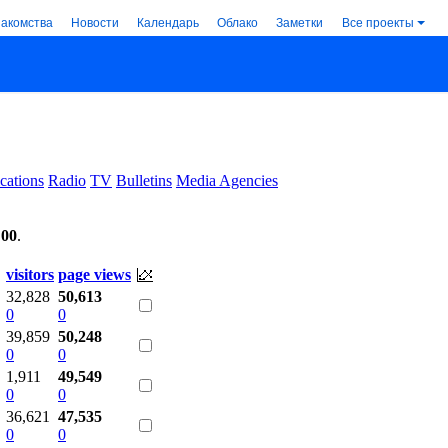
накомства
Новости
Календарь
Облако
Заметки
Все проекты
cations
Radio
TV
Bulletins
Media Agencies
:00
.
visitors
page views
32,828
50,613
0
0
39,859
50,248
0
0
1,911
49,549
0
0
36,621
47,535
0
0