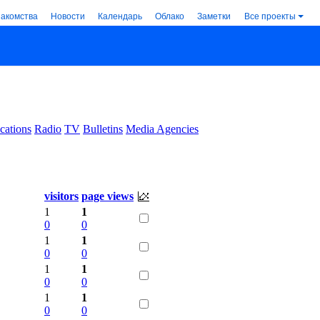
накомства
Новости
Календарь
Облако
Заметки
Все проекты
cations
Radio
TV
Bulletins
Media Agencies
.
visitors
page views
1
1
0
0
1
1
0
0
1
1
0
0
1
1
0
0