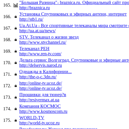
"Большая Разница"- braznica.ru. Официальный сайт пр
165.
http://braznica.ru
Уcтановка Спутниковых и эфирных антенн, интернет
166.
http://stb1.ru/
Ua.At.Ua - Все спортивные телеканалы мира смотрите
167.
http://ua.at.ua/news/
STV. Телеканал о жизни звезд
168.
http://www.stvchannel.ru/
Телеканал РЕН
169.
http://www.ren-tv.com/
Дельта сервис Волгоград. Спутниковые и эфирные ант
170.
http://delservis.narod.ru
Однажды в Калифорнии...
171.
http://the-o-c.3dn.ru/
http://online-tv.ucoz.de/
172.
http://online-tv.ucoz.de/
Прошивки для тюнер?в
173.
http://resivermax.at.ua
Компания КОСМОС
174.
http://www.kosmoscom.ru
WORLD-TV
175.
http://world-tv.ucoz.ru