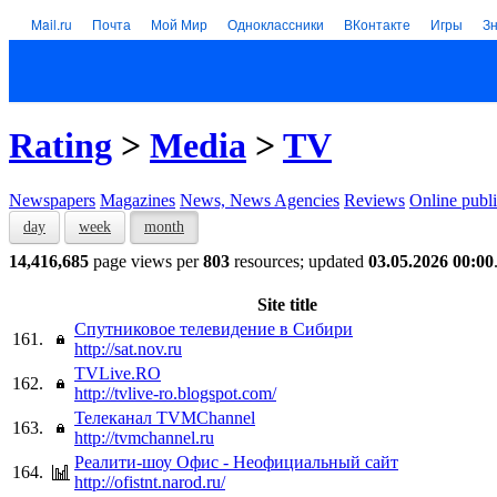
Mail.ru
Почта
Мой Мир
Одноклассники
ВКонтакте
Игры
З
Rating
>
Media
>
TV
Newspapers
Magazines
News, News Agencies
Reviews
Online publi
day
week
month
14,416,685
page views per
803
resources; updated
03.05.2026 00:00
Site title
Спутниковое телевидение в Сибири
161.
http://sat.nov.ru
TVLive.RO
162.
http://tvlive-ro.blogspot.com/
Телеканал TVMChannel
163.
http://tvmchannel.ru
Реалити-шоу Офис - Неофициальный сайт
164.
http://ofistnt.narod.ru/