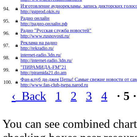
Изготовление аудиорекламы, запись дикторских голос
94.
http://ggprod.okis.ru
Радио онлайн
95.
http://радио-онлайн.рф
Радио "Русская служба новостей"
96.
http://www.rusnovosti.ru/
Реклама на радио
97.
http://rekradio.ru/
internet-radio.3dn.ru/
98.
http://internet-radio.3dn.ru/
"ПИРАМИДА-FM"21
99.
http://piramida21.do.am
Фан-клуб ди-джея Цепы! Самые свежие новости от са
100.
http://www.fan-club-tsepa.narod.ru
‹
Back
1
2
3
4
· 5 ·
You can see combined chart