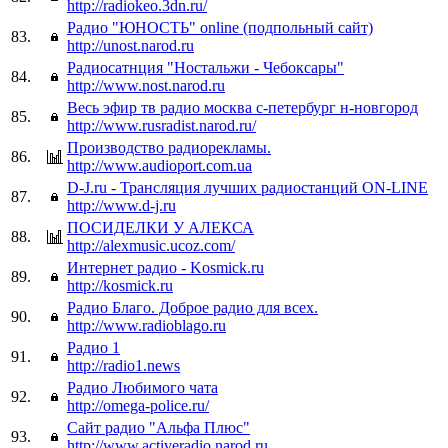
http://radiokeo.3dn.ru/
Радио "ЮНОСТЬ" online (подпольный сайт)
83.
http://unost.narod.ru
Радиосатнция "Ностальжи - Чебоксары"
84.
http://www.nost.narod.ru
Весь эфир тв радио москва с-петербург н-новгород
85.
http://www.rusradist.narod.ru/
Производство радиорекламы.
86.
http://www.audioport.com.ua
D-J.ru - Трансляция лучших радиостанций ON-LINE
87.
http://www.d-j.ru
ПОСИДЕЛКИ У АЛЕКСА
88.
http://alexmusic.ucoz.com/
Интернет радио - Kosmick.ru
89.
http://kosmick.ru
Радио Благо. Доброе радио для всех.
90.
http://www.radioblago.ru
Радио 1
91.
http://radio1.news
Радио Любимого чата
92.
http://omega-police.ru/
Cайт радио "Альфа Плюс"
93.
http://www.activeradio.narod.ru