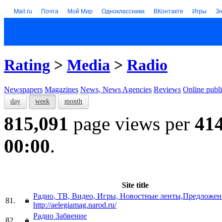
Mail.ru
Почта
Мой Мир
Одноклассники
ВКонтакте
Игры
З
Rating
>
Media
>
Radio
Newspapers
Magazines
News, News Agencies
Reviews
Online publi
day
week
month
815,091
page views per
41
00:00
.
Site title
Радио, ТВ, Видео, Игры, Новостные ленты,Предложе
81.
http://aelegiamag.narod.ru/
Радио Забвение
82.