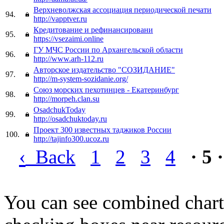
Верхневолжская ассоциация периодической печати
94.
http://vapptver.ru
Кредитование и рефинансировани
95.
https://vsezaimi.online
ГУ МЧС России по Архангельской области
96.
http://www.arh-112.ru
Авторское издательство "СОЗИДАНИЕ"
97.
http://m-system-sozidanie.org/
Союз морских пехотинцев - Екатеринбург
98.
http://morpeh.clan.su
OsadchukToday
99.
http://osadchuktoday.ru
Проект 300 известных таджиков России
100.
http://tajinfo300.ucoz.ru
‹
Back
1
2
3
4
· 5 ·
You can see combined chart