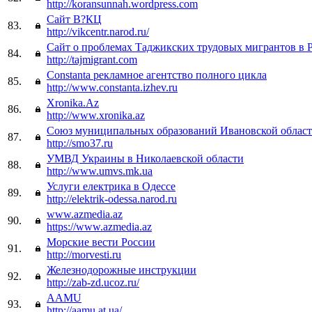
http://koransunnah.wordpress.com
Сайт В?КЦ
83.
http://vikcentr.narod.ru/
Сайт о проблемах Таджикских трудовых мигрантов в 
84.
http://tajmigrant.com
Constanta рекламное агентство полного цикла
85.
http://www.constanta.izhev.ru
Xronika.Az
86.
http://www.xronika.az
Союз муниципальных образований Ивановской облас
87.
http://smo37.ru
УМВД Украины в Николаевской области
88.
http://www.umvs.mk.ua
Услуги електрика в Одессе
89.
http://elektrik-odessa.narod.ru
www.azmedia.az
90.
https://www.azmedia.az
Морские вести России
91.
http://morvesti.ru
Железнодорожные инструкции
92.
http://zab-zd.ucoz.ru/
AAMU
93.
http://aamu.at.ua/