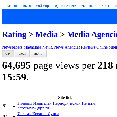
Mail.ru
Почта
Мой Мир
Одноклассники
ВКонтакте
Игры
З
Rating
>
Media
>
Media Agenci
Newspapers
Magazines
News, News Agencies
Reviews
Online publi
day
week
month
64,695
page views per
218
15:59
.
Site title
Гильдия Издателей Периодической Печати
81.
http://www.gipp.ru
Ислам - Коран и Сунна
82.