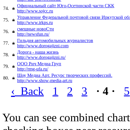
Официальный сайт Юго-Осетинcкой части СКК
74.
http://www.sojcc.ru
Управление Федеральной почтовой связи Иркутской об
75.
http://www.irkps.ru
смешные новоСти
76.
http://newsfun.ru/
Гильдия автомобильных журналистов
77.
http://www.dorogajizni.com
Дорога - наша жизнь
78.
http://www.dorogajizni.ru/
ООО Рич Медиа Груп
79.
http://rmg-ufa.ru/
Шоу Медиа Арт. Ресурс творческих профессий.
80.
http://www.show-media-art.ru
‹
Back
1
2
3
· 4 ·
5
You can see combined chart