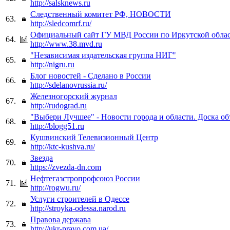
http://salsknews.ru
Следственный комитет РФ, НОВОСТИ
63.
http://sledcomrf.ru/
Официальный сайт ГУ МВД России по Иркутской обла
64.
http://www.38.mvd.ru
"Независимая издательская группа НИГ"
65.
http://nigru.ru
Блог новостей - Сделано в России
66.
http://sdelanovrussia.ru/
Железногорский журнал
67.
http://rudograd.ru
"Выбери Лучшее" - Новости города и области. Доска о
68.
http://blogg51.ru
Кушвинский Телевизионный Центр
69.
http://ktc-kushva.ru/
Звезда
70.
https://zvezda-dn.com
Нефтегазстропрофсоюз России
71.
http://rogwu.ru/
Услуги строителей в Одессе
72.
http://stroyka-odessa.narod.ru
Правова держава
73.
http://ukr-pravo.com.ua/