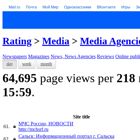
Mail.ru
Почта
Мой Мир
Одноклассники
ВКонтакте
Игры
З
Rating
>
Media
>
Media Agenci
Newspapers
Magazines
News, News Agencies
Reviews
Online publi
day
week
month
64,695
page views per
218
15:59
.
Site title
МЧС России, НОВОСТИ
61.
http://mchsrf.ru
Сальск: Информационный портал г. Сальска
62.