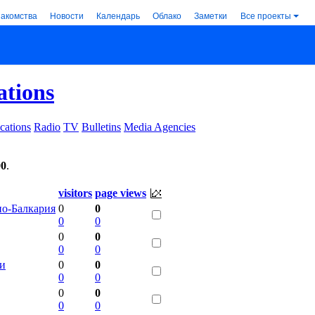
накомства
Новости
Календарь
Облако
Заметки
Все проекты
ations
cations
Radio
TV
Bulletins
Media Agencies
00
.
visitors
page views
но-Балкария
0
0
0
0
0
0
0
0
ии
0
0
0
0
0
0
0
0