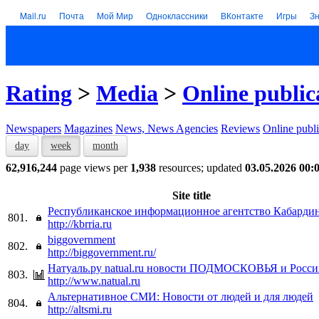
Mail.ru
Почта
Мой Мир
Одноклассники
ВКонтакте
Игры
З
Rating
>
Media
>
Online public
Newspapers
Magazines
News, News Agencies
Reviews
Online publi
day
week
month
62,916,244
page views per
1,938
resources; updated
03.05.2026 00:
Site title
Республиканское информационное агентство Кабарди
801.
http://kbrria.ru
biggovernment
802.
http://biggovernment.ru/
Натуаль.ру natual.ru новости ПОДМОСКОВЬЯ и Росс
803.
http://www.natual.ru
Альтернативное СМИ: Новости от людей и для людей
804.
http://altsmi.ru