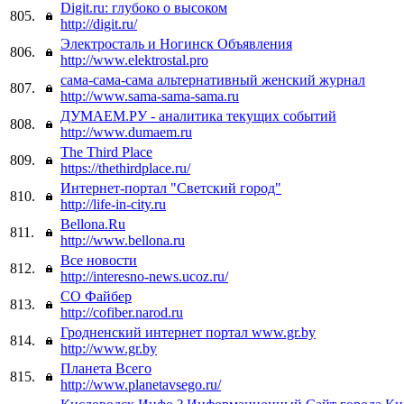
Digit.ru: глубоко о высоком
805.
http://digit.ru/
Электросталь и Ногинск Объявления
806.
http://www.elektrostal.pro
сама-сама-сама альтернативный женский журнал
807.
http://www.sama-sama-sama.ru
ДУМАЕМ.РУ - аналитика текущих событий
808.
http://www.dumaem.ru
The Third Place
809.
https://thethirdplace.ru/
Интернет-портал "Светский город"
810.
http://life-in-city.ru
Bellona.Ru
811.
http://www.bellona.ru
Все новости
812.
http://interesno-news.ucoz.ru/
СО Файбер
813.
http://cofiber.narod.ru
Гродненский интернет портал www.gr.by
814.
http://www.gr.by
Планета Всего
815.
http://www.planetavsego.ru/