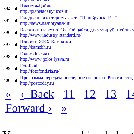
Планета-Дэйли
394.
http://planetadaily.ucoz.ru
Ежедневная интернет-газета "НашБрянск .RU"
395.
http://news.nashbryansk.ru
Все что интересно! 18+ Общайся, дискутируй, публик
396.
http://www.industry-standard.ru/
Новости ЖКХ Камчатки
397.
http://kamzkh.ru
Голос Лысьвы
398.
http://www.golos-lysva.ru
Fotofond
399.
http://fotofond.ria.ru/
Программа передача последние новости в России сего
400.
http://posttoday.ru
«
‹
Back
11
12
13
1
›
»
Forward