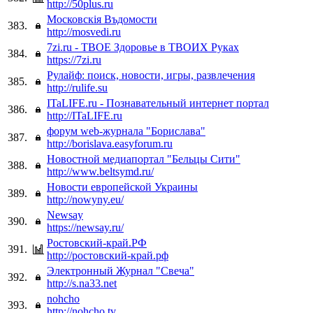
http://50plus.ru
Московскiя Въдомости
383.
http://mosvedi.ru
7zi.ru - ТВОЕ Здоровье в ТВОИХ Руках
384.
https://7zi.ru
Рулайф: поиск, новости, игры, развлечения
385.
http://rulife.su
ITaLIFE.ru - Познавательный интернет портал
386.
http://ITaLIFE.ru
форум web-журнала "Борислава"
387.
http://borislava.easyforum.ru
Новостной медиапортал "Бельцы Сити"
388.
http://www.beltsymd.ru/
Новости европейской Украины
389.
http://nowyny.eu/
Newsay
390.
https://newsay.ru/
Ростовский-край.РФ
391.
http://ростовский-край.рф
Электронный Журнал "Свеча"
392.
http://s.na33.net
nohcho
393.
http://nohcho.tv