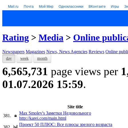
Mail.ru
Почта
Мой Мир
Одноклассники
ВКонтакте
Игры
З
Rating
>
Media
>
Online public
Newspapers
Magazines
News, News Agencies
Reviews
Online publi
day
week
month
6,565,731
page views per
1
01.07.2026 15:59
.
Site title
Max Smolev's Заметки Недовольного
381.
http://karei.com/main.html
Проект 50 ПЛЮС: Все плюсы зрелого возраста
382.