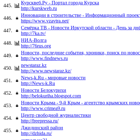
Курсквеб.Ру - Портал города Курска
445.
http://kurskweb.ru
Инновации в строительстве - Информационный проект
446.
https://www.vzavtra.net/
Семёрка ТВ - Новости Иркутской области - День за дн
447.
http://7ka.tv/
НИА-Волга
448.
http://76rus.org
Новости, последние события, хроники, поиск по ново
449.
http://www.findnews.ru
newstaraz.kz
450.
http://www.newstaraz.kz/
News-k.Ru - мировые новости
451.
http://News-k.Ru
Новости Белокурихи
452.
http://belokuriha.blogspot.com
Новости Крыма - 9-й Крым - агентство крымских ново
453.
http://www.crimea9.ru
Центр свободной журналистики
454.
http://freepressa.ru/
Джидинский район
455.
http://dzhida.ru/