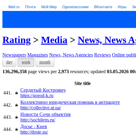
Mail.ru
Почта
Мой Мир
Одноклассники
ВКонтакте
Игры
З
Rating
>
Media
>
News, News A
Newspapers
Magazines
News, News Agencies
Reviews
Online publi
day
week
month
136,296,358
page views per
2,973
resources; updated
03.05.2026 00
Site title
Сердитый Костромич
441.
https://gorod-k.ru
Коллективно юридическая помощь в антраците
442.
http://collective.at.ua/
Новости Сочи объектив
443.
http://sochilens.ru/
Досье - Киев
444.
http://dosie.su/