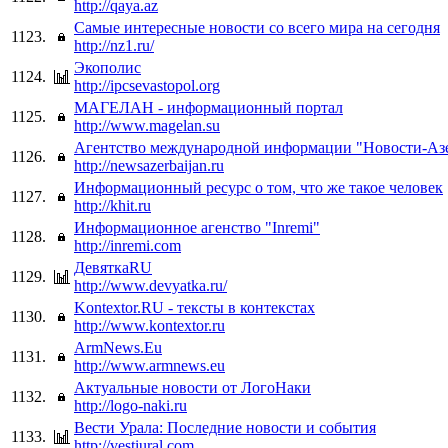
http://qaya.az
Самые интересные новости со всего мира на сегодня
1123.
http://nz1.ru/
Экополис
1124.
http://ipcsevastopol.org
МАГЕЛАН - информационный портал
1125.
http://www.magelan.su
Агентство международной информации "Новости-Аз
1126.
http://newsazerbaijan.ru
Информационный ресурс о том, что же такое человек
1127.
http://khit.ru
Информационное агенство "Inremi"
1128.
http://inremi.com
ДевяткаRU
1129.
http://www.devyatka.ru/
Kontextor.RU - тексты в контекстах
1130.
http://www.kontextor.ru
ArmNews.Eu
1131.
http://www.armnews.eu
Актуальные новости от ЛогоНаки
1132.
http://logo-naki.ru
Вести Урала: Последние новости и события
1133.
http://vestiural.com