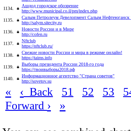
Ашдод городское обозрение
1134.
http://www.municipal.co.il/pm/index.php
Салым Петролеум Девелопмент Салым Нефтеюганск по
1135.
http://salym.sitecity.ru
Новости России и в Мире
1136.
http://cofen.ru
Nftclub
1137.
https://nftclub.ru/
Свежие новости России и мира в режиме онлайн!
1138.
https://taims.info
Выборы президента России 2018-го года
1139.
https://твоивыборы2018.рф
Информационное агентство "Страна советов"
1140.
http://sovetov.su
«
‹
Back
51
52
53
5
›
»
Forward