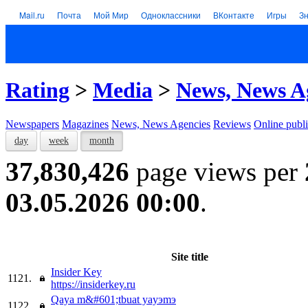
Mail.ru
Почта
Мой Мир
Одноклассники
ВКонтакте
Игры
З
Rating
>
Media
>
News, News A
Newspapers
Magazines
News, News Agencies
Reviews
Online publi
day
week
month
37,830,426
page views per
03.05.2026 00:00
.
Site title
Insider Key
1121.
https://insiderkey.ru
Qaya m&#601;tbuat yayэmэ
1122.