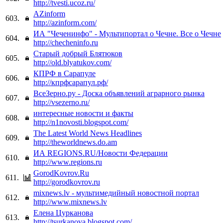
http://tvesti.ucoz.ru/
AZinform
603.
http://azinform.com/
ИА "Чеченинфо" - Мультипортал о Чечне. Все о Чечне
604.
http://checheninfo.ru
Старый добрый Блятюков
605.
http://old.blyatukov.com/
КПРФ в Сарапуле
606.
http://кпрфсарапул.рф/
ВсеЗерно.ру - Доска объявлений аграрного рынка
607.
http://vsezerno.ru/
интересные новости и факты
608.
http://n1novosti.blogspot.com/
The Latest World News Headlines
609.
http://theworldnews.do.am
ИА REGIONS.RU/Новости Федерации
610.
http://www.regions.ru
GorodKovrov.Ru
611.
http://gorodkovrov.ru
mixnews.lv - мультимедийный новостной портал
612.
http://www.mixnews.lv
Елена Цурканова
613.
http://tsurkanova.blogspot.com/