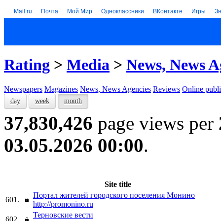
Mail.ru
Почта
Мой Мир
Одноклассники
ВКонтакте
Игры
З
Rating
>
Media
>
News, News A
Newspapers
Magazines
News, News Agencies
Reviews
Online publi
day
week
month
37,830,426
page views per
03.05.2026 00:00
.
Site title
Портал жителей городского поселения Монино
601.
http://promonino.ru
Терновские вести
602.