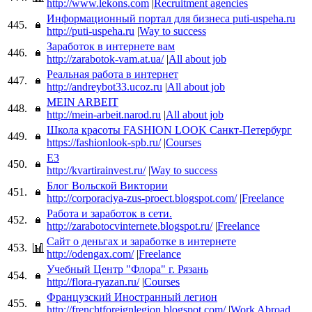
http://www.lekons.com
|
Recruitment agencies
Информационный портал для бизнеса puti-uspeha.ru
445.
http://puti-uspeha.ru
|
Way to success
Заработок в интернете вам
446.
http://zarabotok-vam.at.ua/
|
All about job
Реальная работа в интернет
447.
http://andreybot33.ucoz.ru
|
All about job
MEIN ARBEIT
448.
http://mein-arbeit.narod.ru
|
All about job
Школа красоты FASHION LOOK Санкт-Петербург
449.
https://fashionlook-spb.ru/
|
Courses
E3
450.
http://kvartirainvest.ru/
|
Way to success
Блог Вольской Виктории
451.
http://corporaciya-zus-proect.blogspot.com/
|
Freelance
Работа и заработок в сети.
452.
http://zarabotocvinternete.blogspot.ru/
|
Freelance
Сайт о деньгах и заработке в интернете
453.
http://odengax.com/
|
Freelance
Учебный Центр "Флора" г. Рязань
454.
http://flora-ryazan.ru/
|
Courses
Французский Иностранный легион
455.
http://frenchtforeignlegion.blogspot.com/
|
Work Abroad