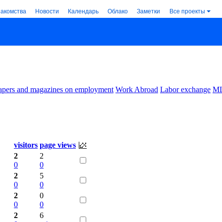
накомства
Новости
Календарь
Облако
Заметки
Все проекты
pers and magazines on employment
Work Abroad
Labor exchange
M
visitors
page views
2
2
0
0
2
5
0
0
2
0
0
0
2
6