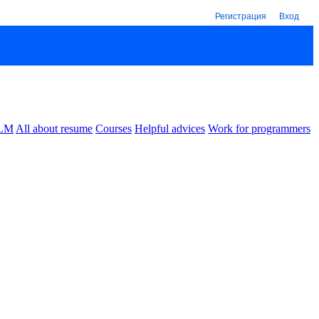
Регистрация
Вход
LM
All about resume
Courses
Helpful advices
Work for programmers