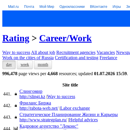
Mail.ru
Почта
Мой Мир
Одноклассники
ВКонтакте
Игры
З
Rating
>
Career/Work
Way to success
All about job
Recruitment agencies
Vacancies
Newspa
Work on the cities of Russia
Certification and testing
Freelance
day
week
month
996,478
page views per
4,668
resources; updated
01.07.2026 15:59
.
Site title
Слингомир
441.
http://slingi.kz
|
Way to success
Фриланс Биржа
442.
http://rabota-web.net/
|
Labor exchange
Стратегическое Планирование Жизни и Карьеры
443.
http://www.strategplan.ru/
|
Helpful advices
Кадровое агентство "Леконс"
444.