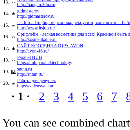
13.
http://haogan.3dn.ru/
gidmasterov
14.
http://gidmasterov.ru
It's Job :: Подбор персонала, рекрутинг, консалтинг : Раб
15.
http://www.itsjob.ru/
Орифлэйм - легкая косметика для всех! Красивой быть л
16.
http://kosmetikalite.ru
САЙТ КООРДИНАТОРА AVON
17.
http://avon-46.ru/
Parallel HUB
18.
https://hub.parallel.technology
sntnn.ru
19.
http://sntnn.ru/
Работа для девушек
20.
https://valensya.com
· 1 ·
2
3
4
5
6
7
You can see combined chart