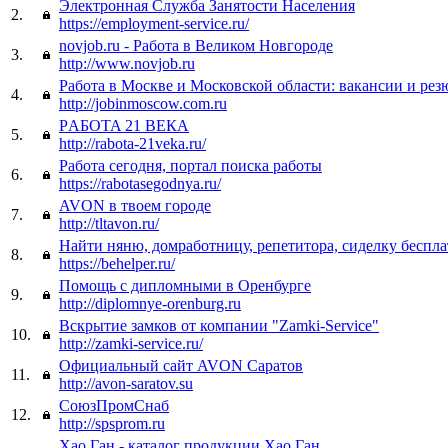
Электронная Служба Занятости Населения
2.
https://employment-service.ru/
novjob.ru - Работа в Великом Новгороде
3.
http://www.novjob.ru
Работа в Москве и Московской области: вакансии и рез
4.
http://jobinmoscow.com.ru
РAБOTA 21 ВЕКА
5.
http://rabota-21veka.ru/
Работа сегодня, портал поиска работы
6.
https://rabotasegodnya.ru/
AVON в твоем городе
7.
http://tltavon.ru/
Найти няню, домработницу, репетитора, сиделку беспл
8.
https://behelper.ru/
Помощь с дипломными в Оренбурге
9.
http://diplomnye-orenburg.ru
Вскрытие замков от компании "Zamki-Service"
10.
http://zamki-service.ru/
Официальный сайт AVON Саратов
11.
http://avon-saratov.su
СоюзПромСнаб
12.
http://spsprom.ru
Хао Ган - каталог продукции Хао Ган