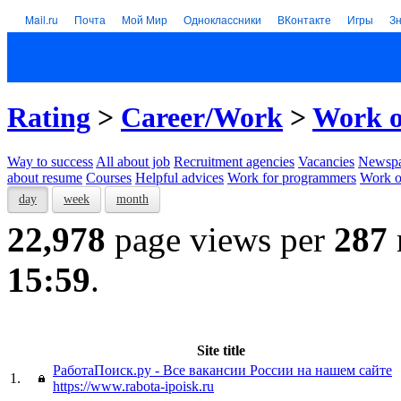
Mail.ru
Почта
Мой Мир
Одноклассники
ВКонтакте
Игры
З
Rating
>
Career/Work
>
Work on
Way to success
All about job
Recruitment agencies
Vacancies
Newspa
about resume
Courses
Helpful advices
Work for programmers
Work on
day
week
month
22,978
page views per
287
15:59
.
Site title
РаботаПоиск.ру - Все вакансии России на нашем сайте
1.
https://www.rabota-ipoisk.ru