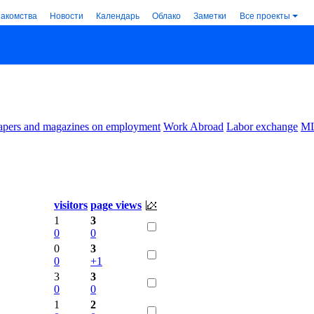
накомства
Новости
Календарь
Облако
Заметки
Все проекты
pers and magazines on employment
Work Abroad
Labor exchange
M
visitors
page views
1
3
0
0
0
3
0
+1
3
3
0
0
1
2