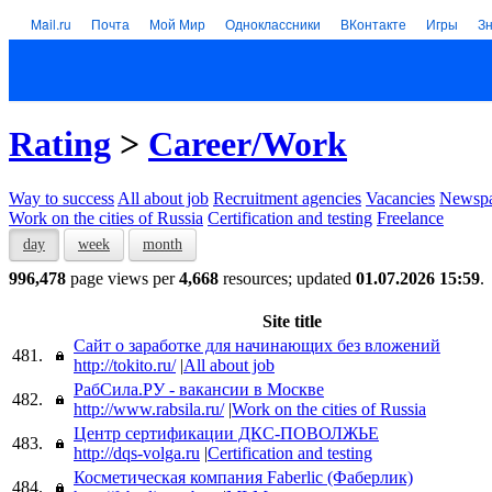
Mail.ru
Почта
Мой Мир
Одноклассники
ВКонтакте
Игры
З
Rating
>
Career/Work
Way to success
All about job
Recruitment agencies
Vacancies
Newspa
Work on the cities of Russia
Certification and testing
Freelance
day
week
month
996,478
page views per
4,668
resources; updated
01.07.2026 15:59
.
Site title
Сайт о заработке для начинающих без вложений
481.
http://tokito.ru/
|
All about job
РабСила.РУ - вакансии в Москве
482.
http://www.rabsila.ru/
|
Work on the cities of Russia
Центр сертификации ДКС-ПОВОЛЖЬЕ
483.
http://dqs-volga.ru
|
Certification and testing
Косметическая компания Faberlic (Фаберлик)
484.