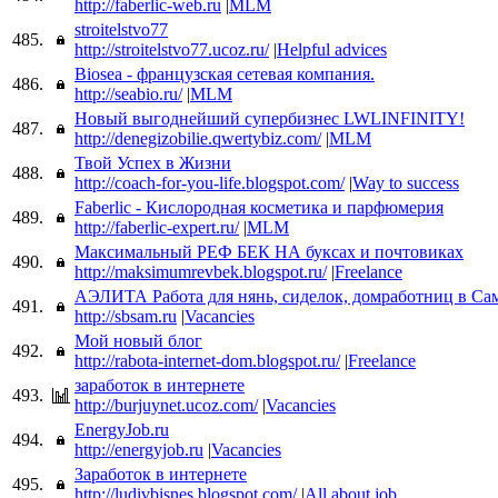
http://faberlic-web.ru
|
MLM
stroitelstvo77
485.
http://stroitelstvo77.ucoz.ru/
|
Helpful advices
Biosea - французская сетевая компания.
486.
http://seabio.ru/
|
MLM
Новый выгоднейший супербизнес LWLINFINITY!
487.
http://denegizobilie.qwertybiz.com/
|
MLM
Твой Успех в Жизни
488.
http://coach-for-you-life.blogspot.com/
|
Way to success
Faberlic - Кислородная косметика и парфюмерия
489.
http://faberlic-expert.ru/
|
MLM
Максимальный РЕФ БЕК НА буксах и почтовиках
490.
http://maksimumrevbek.blogspot.ru/
|
Freelance
АЭЛИТА Работа для нянь, сиделок, домработниц в Сам
491.
http://sbsam.ru
|
Vacancies
Мой новый блог
492.
http://rabota-internet-dom.blogspot.ru/
|
Freelance
заработок в интернете
493.
http://burjuynet.ucoz.com/
|
Vacancies
EnergyJob.ru
494.
http://energyjob.ru
|
Vacancies
Заработок в интернете
495.
http://ludivbisnes.blogspot.com/
|
All about job