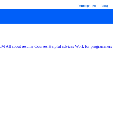
Регистрация
Вход
LM
All about resume
Courses
Helpful advices
Work for programmers