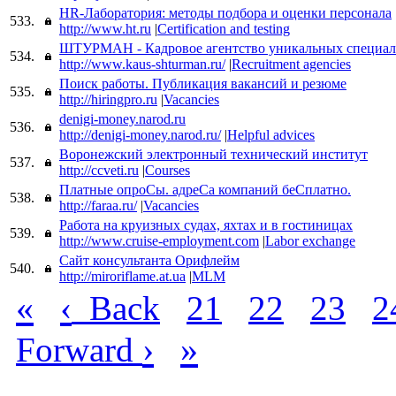
HR-Лаборатория: методы подбора и оценки персонала
533.
http://www.ht.ru
|
Certification and testing
ШТУРМАН - Кадровое агентство уникальных специал
534.
http://www.kaus-shturman.ru/
|
Recruitment agencies
Поиск работы. Публикация вакансий и резюме
535.
http://hiringpro.ru
|
Vacancies
denigi-money.narod.ru
536.
http://denigi-money.narod.ru/
|
Helpful advices
Воронежский электронный технический институт
537.
http://ccveti.ru
|
Courses
Платные опроСы. адреСа компаний беСплатно.
538.
http://faraa.ru/
|
Vacancies
Работа на круизных судах, яхтах и в гостиницах
539.
http://www.cruise-employment.com
|
Labor exchange
Сайт консультанта Орифлейм
540.
http://miroriflame.at.ua
|
MLM
«
‹
Back
21
22
23
2
›
»
Forward