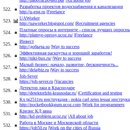
http://работасрочно.рф/
|
All about job
Разработка проектов водоснабжения и канализации
522.
http://u-eng.ru
|
Freelance
UAWorker
523.
http://uaworker.blogspot.com/
|
Recruitment agencies
Платные опросы в интернете - список лучших опросн
524.
http://platnye-oprosy.ucoz.ru/
|
Freelance
Инвест
525.
http://добыча.su
|
Way to success
Эффективная раскрутка и хороший заработок!
526.
http://niki-bux.ru/
|
Way to success
Малый бизнес: начало, развитие, бесконечность...
527.
http://delajbiz.ru
|
Way to success
Job-Sever
528.
https://job-sever.ru
|
Vacancies
Детектор лжи в Краснодаре
529.
http://detektorlzhi-krasnodar.ru/
|
Certification and testing
Kx tg2511ru инструкция - nokia carl zeiss tessar инструк
530.
http://pocketbookkgum.ucoz.com
|
Work for programmers
Кризис КД авиа
531.
http://kd-problem.ucoz.ru/
|
All about job
Работа в Москве и Московской области
532.
https://job50.ru
|
Work on the cities of Russia