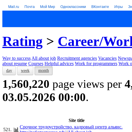
Mail.ru
Почта
Мой Мир
Одноклассники
ВКонтакте
Игры
З
Rating
>
Career/Wor
Way to success
All about job
Recruitment agencies
Vacancies
Newspa
about resume
Courses
Helpful advices
Work for programmers
Work on
day
week
month
1,560,220
page views per
4
03.05.2026 00:00
.
Site title
Срочное трудоустройство. кадровый центр альянс.
521.