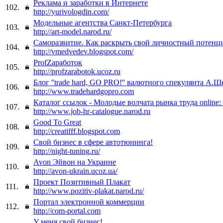
Реклама и заработки в Интернете
102.
http://yurivologdin.com/
Модельные агентства Санкт-Петербурга
103.
http://art-model.narod.ru/
Саморазвитие. Как раскрыть свой личностный потенц
104.
http://vmedvedev.blogspot.com/
ProfZаработок
105.
http://profzarabotok.ucoz.ru
Блог ''trade hard, GO PRO!'' валютного спекулянта А.Щ
106.
http://www.tradehardgopro.com
Каталог ссылок - Молодые волчата рынка труда online:
107.
http://www.job-hr-catalogue.narod.ru
Good To Great
108.
http://creatifff.blogspot.com
Свой бизнес в сфере автотюнинга!
109.
http://night-tuning.ru/
Avon Эйвон на Украине
110.
http://avon-ukrain.ucoz.ua/
Проект Позитивный Плакат
111.
http://www.pozitiv-plakat.narod.ru/
Портал электронной коммерции
112.
http://com-portal.com
У меня свой бизнес!