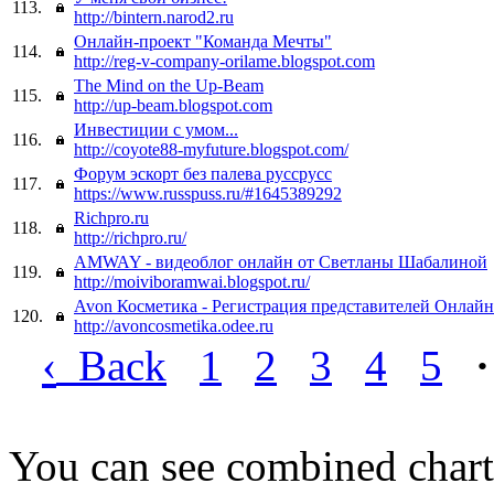
113.
http://bintern.narod2.ru
Онлайн-проект "Команда Мечты"
114.
http://reg-v-company-orilame.blogspot.com
The Mind on the Up-Beam
115.
http://up-beam.blogspot.com
Инвестиции с умом...
116.
http://coyote88-myfuture.blogspot.com/
Форум эскорт без палева руссрусс
117.
https://www.russpuss.ru/#1645389292
Richpro.ru
118.
http://richpro.ru/
AMWAY - видеоблог онлайн от Светланы Шабалиной
119.
http://moiviboramwai.blogspot.ru/
Avon Косметика - Регистрация представителей Онлайн
120.
http://avoncosmetika.odee.ru
‹
Back
1
2
3
4
5
·
You can see combined chart