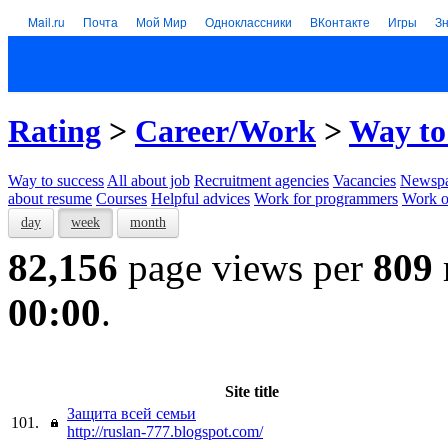
Mail.ru
Почта
Мой Мир
Одноклассники
ВКонтакте
Игры
З
Rating
>
Career/Work
>
Way to
Way to success
All about job
Recruitment agencies
Vacancies
Newspa
about resume
Courses
Helpful advices
Work for programmers
Work on
day
week
month
82,156
page views per
809
00:00
.
Site title
Защита всей семьи
101.
http://ruslan-777.blogspot.com/