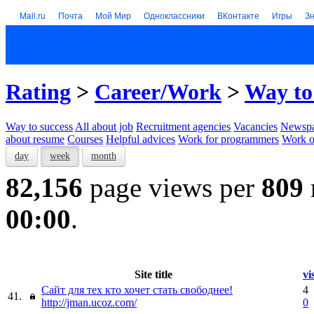
Mail.ru
Почта
Мой Мир
Одноклассники
ВКонтакте
Игры
З
Rating
>
Career/Work
>
Way to
Way to success
All about job
Recruitment agencies
Vacancies
Newspa
about resume
Courses
Helpful advices
Work for programmers
Work on
day
week
month
82,156
page views per
809
00:00
.
Site title
vi
Сайт для тех кто хочет стать свободнее!
4
41.
http://jman.ucoz.com/
0