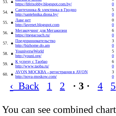
53.
https://lifeixobby.blogspot.com.by/
0
Сантехника & электрика в Гродно
5
54.
http://santehnika.diona.by/
0
Лаве нет
0
55.
http://lavenet.blogspot.com
0
Мегакоучинг для Мегажизни
6
56.
https://megacoach.ru/
0
Предпринимательство
3
57.
http://bizhome.do.am
0
YouniverseWorld
5
58.
http://youni.org/
0
К успеху с Таобао
6
59.
http://www.taoba.ru/
0
AVON МОСКВА - регистрация в AVON
3
60.
http://nova-moskow.com/
0
‹
Back
1
2
· 3 ·
4
5
You can see combined chart