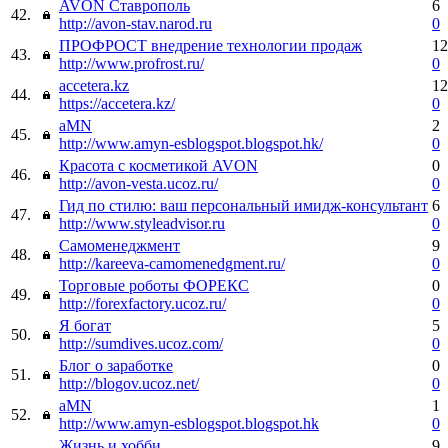
AVON Ставрополь
6
42.
http://avon-stav.narod.ru
0
ПРОФРОСТ внедрение технологии продаж
12
43.
http://www.profrost.ru/
0
accetera.kz
12
44.
https://accetera.kz/
0
aMN
2
45.
http://www.amyn-esblogspot.blogspot.hk/
0
Красота с косметикой AVON
0
46.
http://avon-vesta.ucoz.ru/
0
Гид по стилю: ваш персональный имидж-консультант
6
47.
http://www.styleadvisor.ru
0
Самоменеджмент
9
48.
http://kareeva-camomenedgment.ru/
0
Торговые роботы ФОРЕКС
0
49.
http://forexfactory.ucoz.ru/
0
Я богат
5
50.
http://sumdives.ucoz.com/
0
Блог о заработке
0
51.
http://blogov.ucoz.net/
0
aMN
1
52.
http://www.amyn-esblogspot.blogspot.hk
0
Жизнь и хобби
9