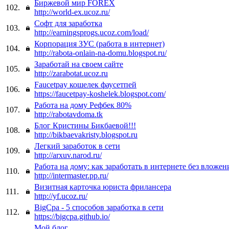
Биржевой мир FOREX
102.
http://world-ex.ucoz.ru/
Софт для заработка
103.
http://earningsprogs.ucoz.com/load/
Корпорация ЗУС (работа в интернет)
104.
http://rabota-onlain-na-domu.blogspot.ru/
Заработай на своем сайте
105.
http://zarabotat.ucoz.ru
Faucetpay кошелек фаусетпей
106.
https://faucetpay-koshelek.blogspot.com/
Работа на дому Рефбек 80%
107.
http://rabotavdoma.tk
Блог Кристины Бикбаевой!!!
108.
http://bikbaevakristy.blogspot.ru
Легкий заработок в сети
109.
http://arxuv.narod.ru/
Работа на дому: как заработать в интернете без вложен
110.
http://intermaster.pp.ru/
Визитная карточка юриста фрилансера
111.
http://yf.ucoz.ru/
BigCpa - 5 способов заработка в сети
112.
https://bigcpa.github.io/
Мой блог