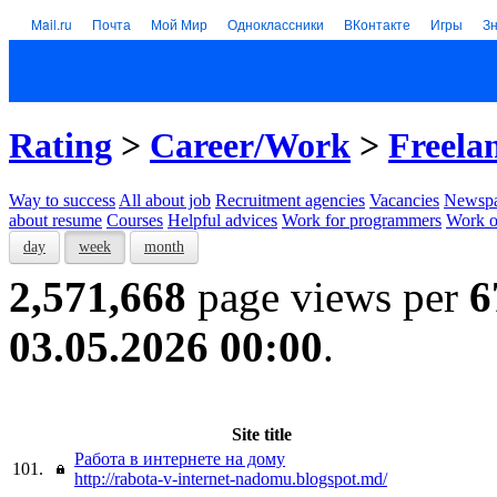
Mail.ru
Почта
Мой Мир
Одноклассники
ВКонтакте
Игры
З
Rating
>
Career/Work
>
Freela
Way to success
All about job
Recruitment agencies
Vacancies
Newspa
about resume
Courses
Helpful advices
Work for programmers
Work on
day
week
month
2,571,668
page views per
6
03.05.2026 00:00
.
Site title
Работа в интернете на дому
101.
http://rabota-v-internet-nadomu.blogspot.md/