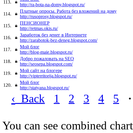
113.
http://ra-bota-na-domy.blogspot.ru/
Платные опросы. Работа без вложений на дому
114.
http://rusoprosy.blogspot.ru/
ПЕНСИОНЕР
115.
http://retmas.okis.ru/
Заработок без денег в Интернете
116.
http://zarabotok-bez-deneg.blogspot.com/
Мой блог
117.
http://blog-maie.blogspot.ru/
Добро пожаловать на SEO
118.
http://seosepa.blogspot.com/
Мой сайт на блогере
119.
http://vipterritorija.blogspot.ru/
Мой блог
120.
http://statyana.blogspot.ru/
‹
Back
1
2
3
4
5
·
You can see combined chart