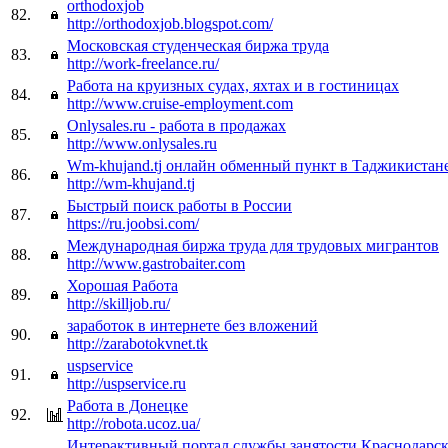
orthodoxjob
82.
http://orthodoxjob.blogspot.com/
Московская студенческая биржа труда
83.
http://work-freelance.ru/
Работа на круизных судах, яхтах и в гостиницах
84.
http://www.cruise-employment.com
Onlysales.ru - работа в продажах
85.
http://www.onlysales.ru
Wm-khujand.tj онлайн обменный пункт в Таджикистан
86.
http://wm-khujand.tj
Быстрый поиск работы в России
87.
https://ru.joobsi.com/
Международная биржа труда для трудовых мигрантов
88.
http://www.gastrobaiter.com
Хорошая Работа
89.
http://skilljob.ru/
заработок в интернете без вложений
90.
http://zarabotokvnet.tk
uspservice
91.
http://uspservice.ru
Работа в Донецке
92.
http://robota.ucoz.ua/
Интерактивный портал службы занятости Краснодарск