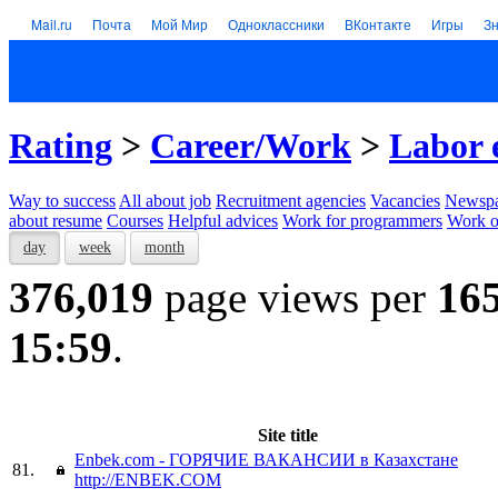
Mail.ru
Почта
Мой Мир
Одноклассники
ВКонтакте
Игры
З
Rating
>
Career/Work
>
Labor 
Way to success
All about job
Recruitment agencies
Vacancies
Newspa
about resume
Courses
Helpful advices
Work for programmers
Work on
day
week
month
376,019
page views per
16
15:59
.
Site title
Enbek.com - ГОРЯЧИЕ ВАКАНСИИ в Казахстане
81.
http://ENBEK.COM