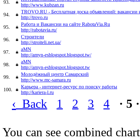
93.
http://www.kubzan.ru
TROVO.RU - Бесплатная доска объявлений: вакансии 
94.
http://trovo.ru
Работа и Вакансии на сайте RabotaVia.Ru
95.
http://rabotavia.ru/
Строители
96.
http://stroiteli.net.ua/
aMN
97.
http://amyn-esblogspot.blogspot.tw/
aMN
98.
http://amyn-esblogspot.blogspot.tw
Молодёжный центр Самарский
99.
http://www.mc-samara.ru
Карьера - интернет-ресурс по поиску работы
100.
http://kariera-l.ru
‹
Back
1
2
3
4
· 5 ·
You can see combined chart