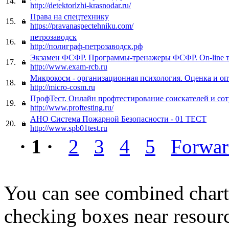
14.
http://detektorlzhi-krasnodar.ru/
Права на спецтехнику
15.
https://pravanaspectehniku.com/
петрозаводск
16.
http://полиграф-петрозаводск.рф
Экзамен ФСФР. Программы-тренажеры ФСФР. On-line т
17.
http://www.exam-rcb.ru
Микрокосм - организационная психология. Оценка и о
18.
http://micro-cosm.ru
ПрофТест. Онлайн профтестирование соискателей и со
19.
http://www.proftesting.ru/
АНО Система Пожарной Безопасности - 01 ТЕСТ
20.
http://www.spb01test.ru
· 1 ·
2
3
4
5
Forwa
You can see combined chart
checking boxes near resourc