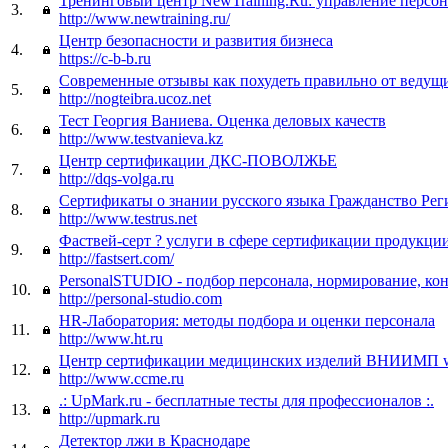
Тренинговый центр NewTraining.Ru: управление персо
3.
http://www.newtraining.ru/
Центр безопасности и развития бизнеса
4.
https://c-b-b.ru
Современные отзывы как похудеть правильно от ведущ
5.
http://nogteibra.ucoz.net
Тест Георгия Ваниева. Оценка деловых качеств
6.
http://www.testvanieva.kz
Центр сертификации ДКС-ПОВОЛЖЬЕ
7.
http://dqs-volga.ru
Сертификаты о знании русского языка Гражданство Рег
8.
http://www.testrus.net
Фаствей-серт ? услуги в сфере сертификации продукци
9.
http://fastsert.com/
PersonalSTUDIO - подбор персонала, нормирование, ко
10.
http://personal-studio.com
HR-Лаборатория: методы подбора и оценки персонала
11.
http://www.ht.ru
Центр сертификации медицинских изделий ВНИИМП 
12.
http://www.ccme.ru
.: UpMark.ru - бесплатные тесты для профессионалов :.
13.
http://upmark.ru
Детектор лжи в Краснодаре