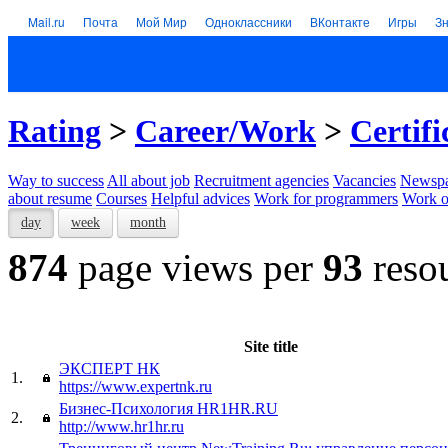
Mail.ru
Почта
Мой Мир
Одноклассники
ВКонтакте
Игры
З
Rating
>
Career/Work
>
Certifi
Way to success
All about job
Recruitment agencies
Vacancies
Newspa
about resume
Courses
Helpful advices
Work for programmers
Work on
day
week
month
874
page views per
93
reso
Site title
ЭКСПЕРТ НК
1.
https://www.expertnk.ru
Бизнес-Психология HR1HR.RU
2.
http://www.hr1hr.ru