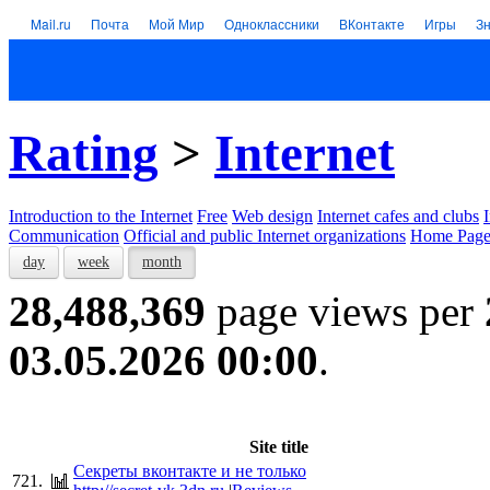
Mail.ru
Почта
Мой Мир
Одноклассники
ВКонтакте
Игры
З
Rating
>
Internet
Introduction to the Internet
Free
Web design
Internet cafes and clubs
Communication
Official and public Internet organizations
Home Page
day
week
month
28,488,369
page views per
03.05.2026 00:00
.
Site title
Секреты вконтакте и не только
721.