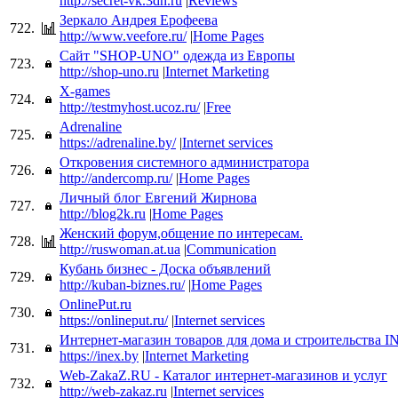
http://secret-vk.3dn.ru
|
Reviews
Зеркало Андрея Ерофеева
722.
http://www.veefore.ru/
|
Home Pages
Сайт "SHOP-UNO" одежда из Европы
723.
http://shop-uno.ru
|
Internet Marketing
X-games
724.
http://testmyhost.ucoz.ru/
|
Free
Adrenaline
725.
https://adrenaline.by/
|
Internet services
Откровения системного администратора
726.
http://andercomp.ru/
|
Home Pages
Личный блог Евгений Жирнова
727.
http://blog2k.ru
|
Home Pages
Женский форум,общение по интересам.
728.
http://ruswoman.at.ua
|
Communication
Кубань бизнес - Доска объявлений
729.
http://kuban-biznes.ru/
|
Home Pages
OnlinePut.ru
730.
https://onlineput.ru/
|
Internet services
Интернет-магазин товаров для дома и строительства 
731.
https://inex.by
|
Internet Marketing
Web-ZakaZ.RU - Каталог интернет-магазинов и услуг
732.
http://web-zakaz.ru
|
Internet services