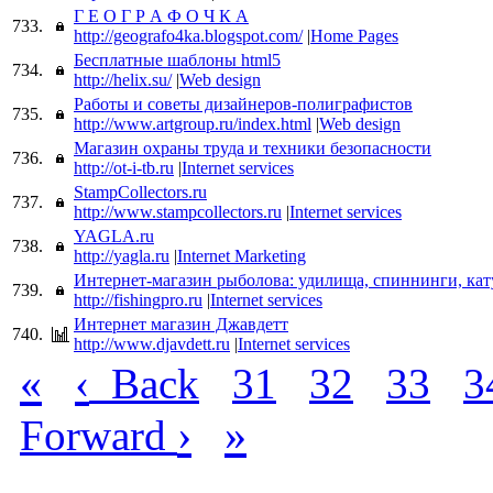
Г Е О Г Р А Ф О Ч К А
733.
http://geografo4ka.blogspot.com/
|
Home Pages
Бесплатные шаблоны html5
734.
http://helix.su/
|
Web design
Работы и советы дизайнеров-полиграфистов
735.
http://www.artgroup.ru/index.html
|
Web design
Магазин охраны труда и техники безопасности
736.
http://ot-i-tb.ru
|
Internet services
StampCollectors.ru
737.
http://www.stampcollectors.ru
|
Internet services
YAGLA.ru
738.
http://yagla.ru
|
Internet Marketing
Интернет-магазин рыболова: удилища, спиннинги, ка
739.
http://fishingpro.ru
|
Internet services
Интернет магазин Джавдетт
740.
http://www.djavdett.ru
|
Internet services
«
‹
Back
31
32
33
3
›
»
Forward