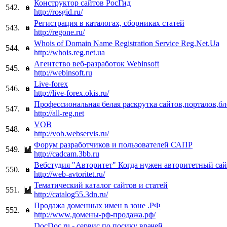
Конструктор сайтов РосГид
542.
http://rosgid.ru/
Регистрация в каталогах, сборниках статей
543.
http://regone.ru/
Whois of Domain Name Registration Service Reg.Net.Ua
544.
http://whois.reg.net.ua
Агентство веб-разработок Webinsoft
545.
http://webinsoft.ru
Live-forex
546.
http://live-forex.okis.ru/
Профессиональная белая раскрутка сайтов,порталов,б
547.
http://all-reg.net
VOB
548.
http://vob.webservis.ru/
Форум разработчиков и пользователей САПР
549.
http://cadcam.3bb.ru
Вебстудия "Авторитет" Когда нужен авторитетный сай
550.
http://web-avtoritet.ru/
Тематический каталог сайтов и статей
551.
http://catalog55.3dn.ru/
Продажа доменных имен в зоне .РФ
552.
http://www.домены-рф-продажа.рф/
DocDoc.ru - сервис по посику врачей