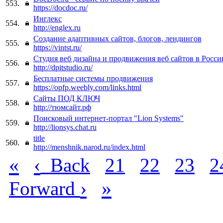
553.
https://docdoc.ru/
Инглекс
554.
http://englex.ru
Создание адаптивных сайтов, блогов, лендингов
555.
https://vintst.ru/
Студия веб дизайна и продвижения веб сайтов в Росси
556.
http://dpitstudio.ru/
Бесплатные системы продвижения
557.
https://opfp.weebly.com/links.html
Сайты ПОД КЛЮЧ
558.
http://тюмсайт.рф
Поисковый интернет-портал "Lion Systems"
559.
http://lionsys.chat.ru
title
560.
http://menshnik.narod.ru/index.html
«
‹
Back
21
22
23
2
›
»
Forward