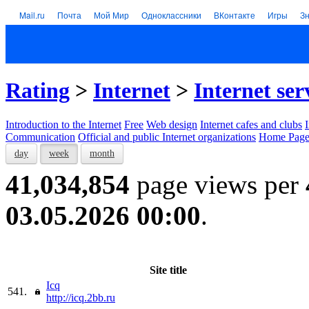
Mail.ru
Почта
Мой Мир
Одноклассники
ВКонтакте
Игры
З
Rating
>
Internet
>
Internet ser
Introduction to the Internet
Free
Web design
Internet cafes and clubs
Communication
Official and public Internet organizations
Home Page
day
week
month
41,034,854
page views per
03.05.2026 00:00
.
Site title
Icq
541.
http://icq.2bb.ru