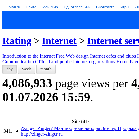
Mail.ru
Почта
Мой Мир
Одноклассники
ВКонтакте
Игры
З
Rating
>
Internet
>
Internet ser
Introduction to the Internet
Free
Web design
Internet cafes and clubs
Communication
Official and public Internet organizations
Home Page
day
week
month
4,086,933
page views per
4
01.07.2026 15:59
.
Site title
?Zinger-Zinger? Маникюрные наборы Зингер Продажа 
341.
http://zinger-zinger.ru