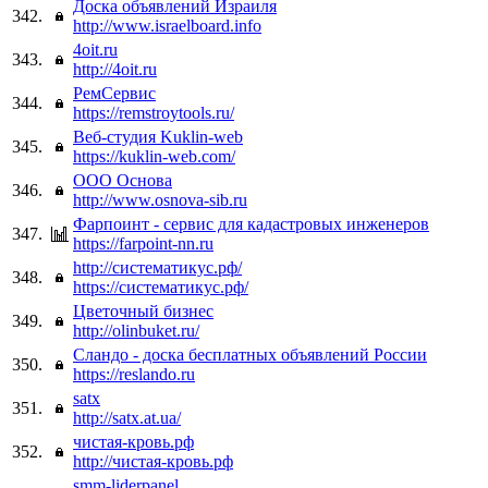
Доска объявлений Израиля
342.
http://www.israelboard.info
4oit.ru
343.
http://4oit.ru
РемСервис
344.
https://remstroytools.ru/
Веб-студия Kuklin-web
345.
https://kuklin-web.com/
ООО Основа
346.
http://www.osnova-sib.ru
Фарпоинт - сервис для кадастровых инженеров
347.
https://farpoint-nn.ru
http://систематикус.рф/
348.
https://систематикус.рф/
Цветочный бизнес
349.
http://olinbuket.ru/
Сландо - доска бесплатных объявлений России
350.
https://reslando.ru
satx
351.
http://satx.at.ua/
чистая-кровь.рф
352.
http://чистая-кровь.рф
smm-liderpanel