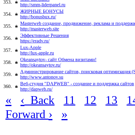
353.
http://smm-liderpanel.ru
ЖИРНЫЕ БОНУСЫ
354.
http://bonusbux.ru/
Masterweb создание, продвижение, реклама и поддержк
355.
http://masterweb.site
Эффективные Решения
356.
https://eradv.ru/
Lux-Apple
357.
http://lux-apple.ru
Okeansaytov- сайт Обмена визитами!
358.
http://okeansaytov.ru/
Администрирование сайтов, поисковая оптимизация (
359.
http://www.antonov.su
Веб-студия "DAPWEB" - создание и поддержка сайтов
360.
http://dapweb.ru/
«
‹
Back
11
12
13
1
›
»
Forward