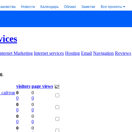
накомства
Новости
Календарь
Облако
Заметки
Все проекты
vices
Internet Marketing
Internet services
Hosting
Email
Navigation
Reviews
00
.
visitors
page views
а сайтов
0
0
0
0
0
0
0
0
0
0
0
0
0
0