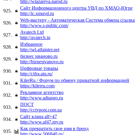
http://wlazareva.narod.ru
Сайт Информационного центра УВД по ХМАО-Югре
925.
http://ic.xmuvd.ru
Web-мастеру - Автоматическая Система обмена ссылк
926.
http://www.s-public.com/
Avatech Ltd
927.
http://avatech.in
Избранное
928.
http://sel.alfainter.net
бизнес иваново.ru
929.
http://biznesivanovo.ru
Цифровые товары
930.
http://cifra.aiq.ru/
KilerRu / Форум по обмену приватной информацией
931.
https://kilerru.com
Рекламное агентство
932.
http://www.adtango.ru
ПОСТ
933.
http://cctvpost.com.ua
Сайт клана alf+47
934.
http://www.af47.my.ru
Как превратить свое имя в бренд
935.
http://www.506840.ru/