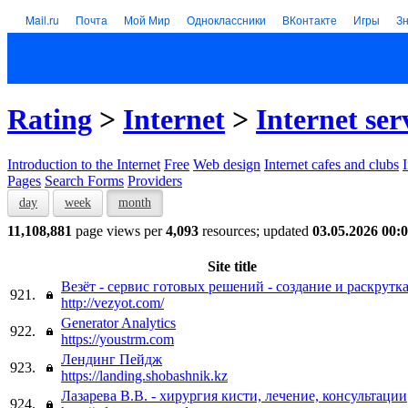
Mail.ru
Почта
Мой Мир
Одноклассники
ВКонтакте
Игры
З
Rating
>
Internet
>
Internet ser
Introduction to the Internet
Free
Web design
Internet cafes and clubs
Pages
Search Forms
Providers
day
week
month
11,108,881
page views per
4,093
resources; updated
03.05.2026 00:
Site title
Везёт - сервис готовых решений - создание и раскрутк
921.
http://vezyot.com/
Generator Analytics
922.
https://youstrm.com
Лендинг Пейдж
923.
https://landing.shobashnik.kz
Лазарева В.В. - хирургия кисти, лечение, консультации
924.