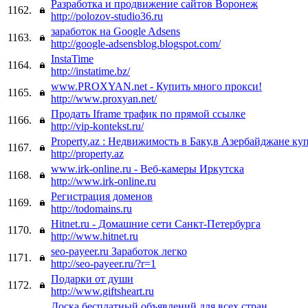
Разработка и продвижение сайтов Воронеж
1162.
http://polozov-studio36.ru
заработок на Google Adsens
1163.
http://google-adsensblog.blogspot.com/
InstaTime
1164.
http://instatime.bz/
www.PROXYAN.net - Купить много прокси!
1165.
http://www.proxyan.net/
Продать Iframe трафик по прямой ссылке
1166.
http://vip-kontekst.ru/
Property.az : Недвижимость в Баку,в Азербайджане ку
1167.
http://property.az
www.irk-online.ru - Веб-камеры Иркутска
1168.
http://www.irk-online.ru
Регистрация доменов
1169.
http://todomains.ru
Hitnet.ru - Домашние сети Санкт-Петербурга
1170.
http://www.hitnet.ru
seo-payeer.ru Заработок легко
1171.
http://seo-payeer.ru/?r=1
Подарки от души
1172.
http://www.giftsheart.ru
Доска бесплатный объявлений для всех стран