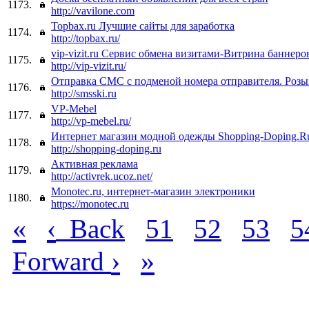
1173.
http://vavilone.com
Topbax.ru Лучшие сайты для заработка
1174.
http://topbax.ru/
vip-vizit.ru Сервис обмена визитами-Витрина баннеро
1175.
http://vip-vizit.ru/
Отправка СМС с подменой номера отправителя. Роз
1176.
http://smsski.ru
VP-Mebel
1177.
http://vp-mebel.ru/
Интернет магазин модной одежды Shopping-Doping.R
1178.
http://shopping-doping.ru
Активная реклама
1179.
http://activrek.ucoz.net/
Monotec.ru, интернет-магазин электроники
1180.
https://monotec.ru
«
‹
Back
51
52
53
5
›
»
Forward