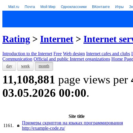
Mail.ru
Почта
Мой Мир
Одноклассники
ВКонтакте
Игры
З
Rating
>
Internet
>
Internet ser
Introduction to the Internet
Free
Web design
Internet cafes and clubs
Communication
Official and public Internet organizations
Home Page
day
week
month
11,108,881
page views per
03.05.2026 00:00
.
Site title
Примеры скриптов на языках программирования
1161.
http://example-code.ru/